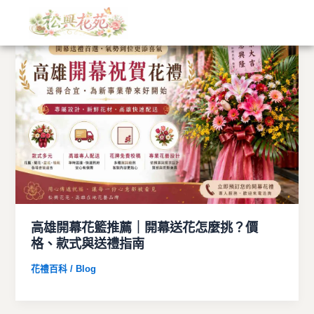
文
跳
章
至
分
主
類
要
內
容
高雄開幕花籃推薦｜開幕送花怎麼挑？價
格、款式與送禮指南
花禮百科 / Blog