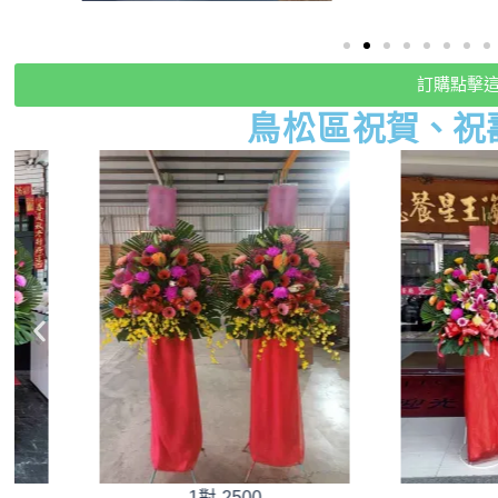
訂購點擊
鳥松
區
祝賀、祝
1對-2500