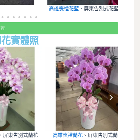
高雄喪禮花籃
、屏東告別式花籃
高雄
這裡
蘭花實體照
東告別式蘭花
高雄喪禮蘭花
、屏東告別式蘭花