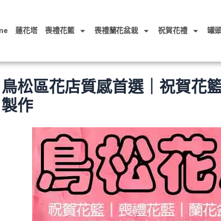
me
蓮花塔
喪禮花籃
喪禮蘭花盆栽
祝賀花禮
罐
鳥松區花店質感首選｜祝賀花
製作