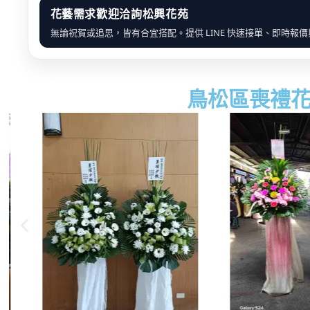
花藝需求歡迎洽詢松興花苑
無論祝賀或追思，皆有合宜搭配。提供 LINE 快速接單、即時報
鳥松區喪禮