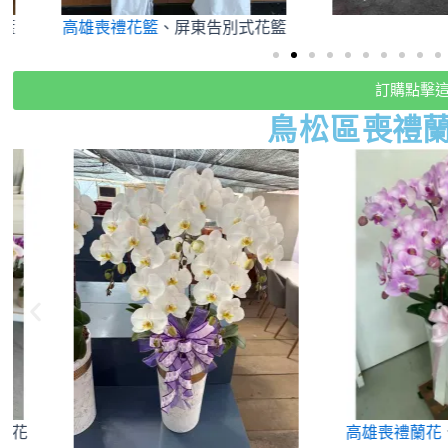
高雄喪禮花籃
、屏東告別式花籃
訂購點擊
鳥松
區
喪禮
高雄喪禮蘭花
、屏