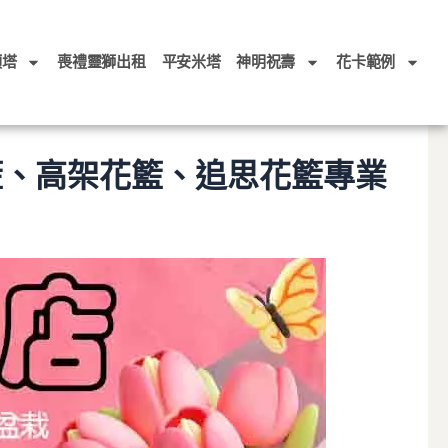
頭塔
喪禮靈獅出租
平安米塔
神明祝壽
花卡範例
籃、高架花籃、追思花籃專業