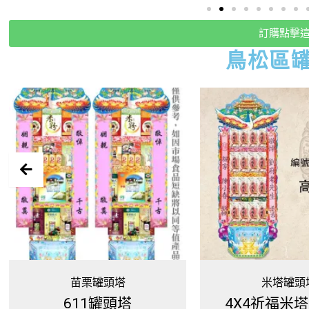
訂購點擊
鳥松
區
米塔罐頭塔
全館商品
4X4祈福米塔(200G)
伯郎咖啡-1