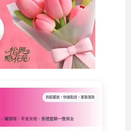
到館擺放・快速配送・客製落款
塔、罐頭塔、平安米塔、喪禮靈獅一應俱全