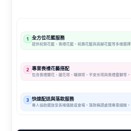
全方位花籃服務
1
提供祝賀花籃、喪禮花籃、祝壽花籃與高腳花籃等多樣選擇
專業喪禮花藝搭配
2
包含喪禮蘭花、蓮花塔、罐頭塔、平安米塔與喪禮靈獅等，
快速配送與落款服務
3
專人協助擺放至各殯儀館或會場，落款稱謂處理專業細緻，