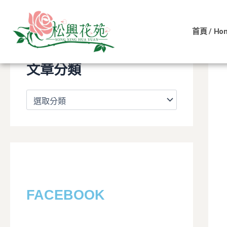
文
跳
章
至
分
首頁 / Ho
主
類
要
內
文章分類
容
FACEBOOK