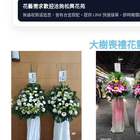
花藝需求歡迎洽詢松興花苑
無論祝賀或追思，皆有合宜搭配。提供 LINE 快速接單、即時報
大樹喪禮花