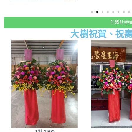
訂購點擊
大樹
祝賀、祝
1對-2500