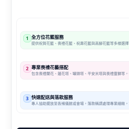
全方位花籃服務
1
提供祝賀花籃、喪禮花籃、祝壽花籃與高腳花籃等多樣選擇
專業喪禮花藝搭配
2
包含喪禮蘭花、蓮花塔、罐頭塔、平安米塔與喪禮靈獅等，
快速配送與落款服務
3
專人協助擺放至各殯儀館或會場，落款稱謂處理專業細緻，