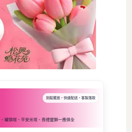
到館擺放・快速配送・客製落款
塔、罐頭塔、平安米塔、喪禮靈獅一應俱全