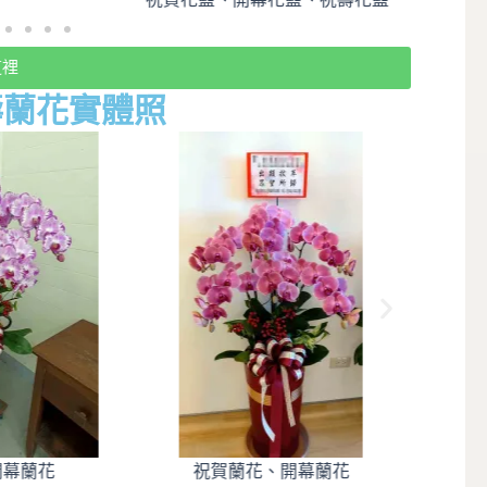
這裡
壽蘭花實體照
幕蘭花
祝賀蘭花、開幕蘭花