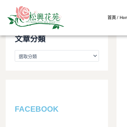
文
跳
章
至
分
首頁 / Ho
主
類
要
內
文章分類
容
FACEBOOK