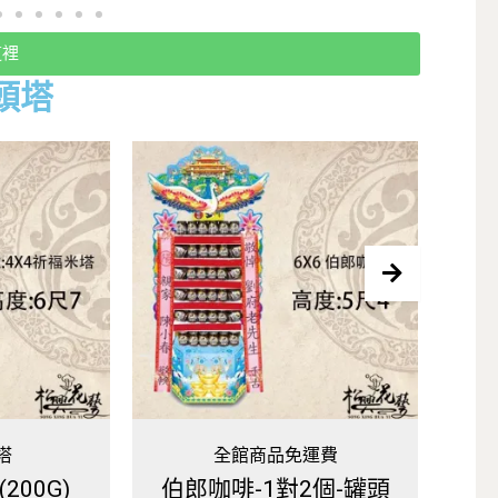
這裡
頭塔
運費
全館商品免運費
2個-罐頭
一般飲料罐頭塔(大)-1