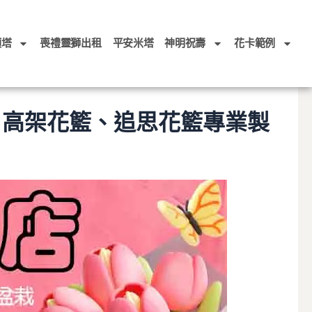
頭塔
喪禮靈獅出租
平安米塔
神明祝壽
花卡範例
、高架花籃、追思花籃專業製