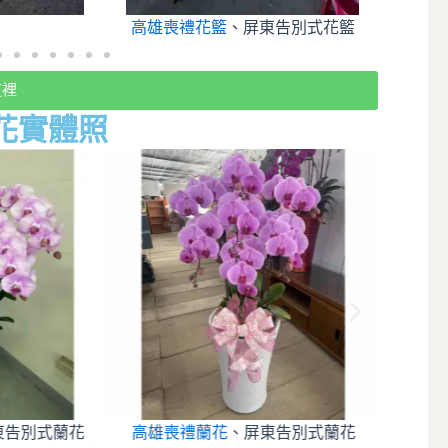
高雄喪禮花籃
、屏東告別式花籃
高雄
這裡
花實體照
東告別式蘭花
高雄喪禮蘭花
、屏東告別式蘭花