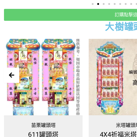
訂購點擊
大樹
罐
米塔罐頭塔
全館商品免
4X4祈福米塔(200G)
伯郎咖啡-1對