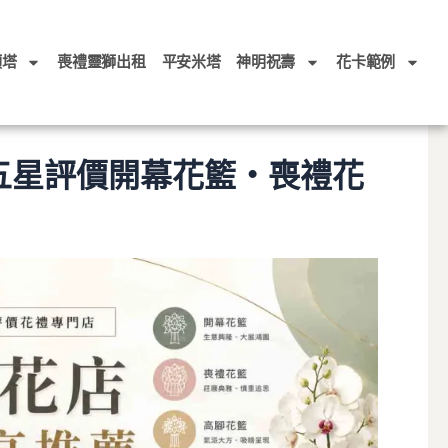
頭塔
喪禮靈獅出租
平安米塔
神明祝壽
花卡範例
+五星評價開幕花籃・喪禮花