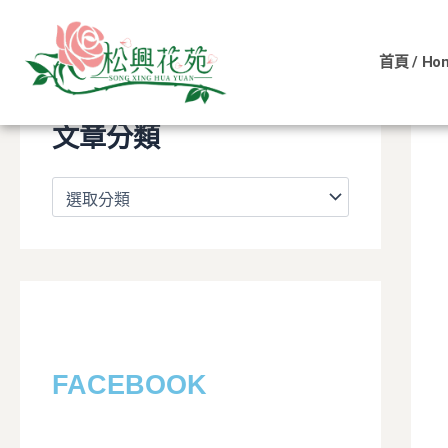
文
跳
章
至
分
首頁 / Ho
類
主
要
文章分類
內
容
FACEBOOK