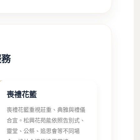
服務
喪禮花籃
喪禮花籃重視莊重、典雅與禮儀
合宜。松興花苑能依照告別式、
靈堂、公祭、追思會等不同場