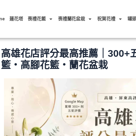
me
蓮花塔
喪禮花籃
喪禮蘭花盆栽
祝賀花禮
罐
高雄花店評分最高推薦｜300
籃・高腳花籃・蘭花盆栽