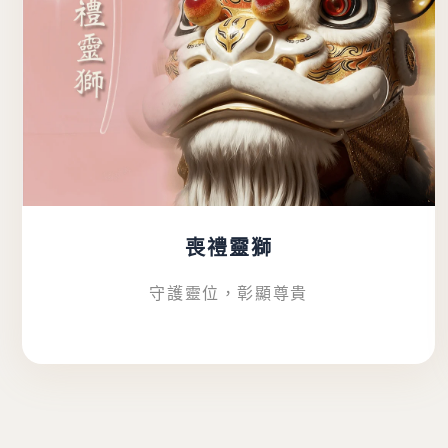
喪禮靈獅
守護靈位，彰顯尊貴