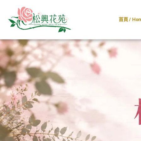
跳
至
首頁 / Ho
主
要
內
容