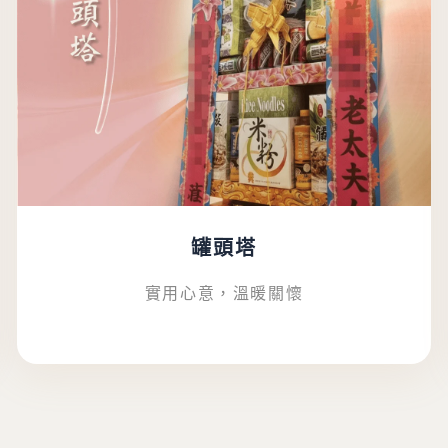
罐頭塔
實用心意，溫暖關懷