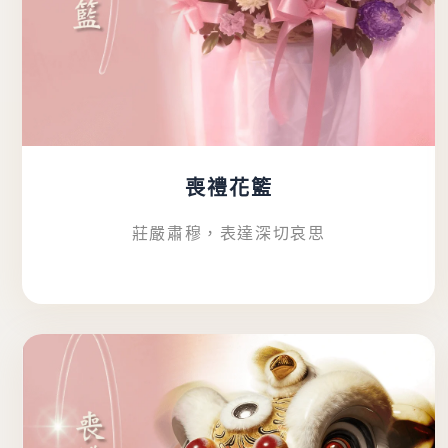
喪禮花籃
莊嚴肅穆，表達深切哀思