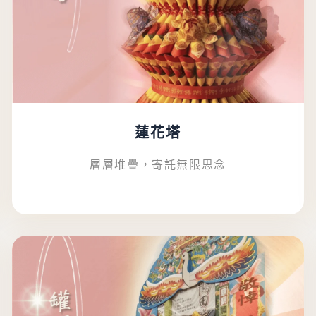
蓮花塔
層層堆疊，寄託無限思念