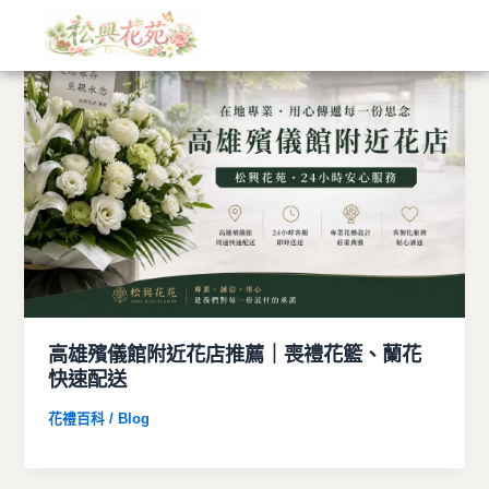
文
跳
章
至
分
主
類
要
內
容
高雄殯儀館附近花店推薦｜喪禮花籃、蘭花
快速配送
花禮百科 / Blog