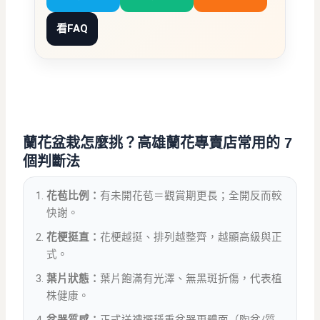
看FAQ
蘭花盆栽怎麼挑？高雄蘭花專賣店常用的 7
個判斷法
花苞比例：
有未開花苞＝觀賞期更長；全開反而較
快謝。
花梗挺直：
花梗越挺、排列越整齊，越顯高級與正
式。
葉片狀態：
葉片飽滿有光澤、無黑斑折傷，代表植
株健康。
盆器質感：
正式送禮選穩重盆器更體面（陶盆/質