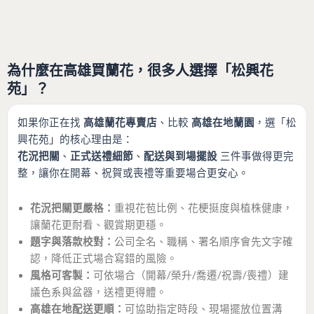
為什麼在高雄買蘭花，很多人選擇「松興花
苑」？
如果你正在找
高雄蘭花專賣店
、比較
高雄在地蘭園
，選「松
興花苑」的核心理由是：
花況把關
、
正式送禮細節
、
配送與到場擺設
三件事做得更完
整，讓你在開幕、祝賀或喪禮等重要場合更安心。
花況把關更嚴格：
重視花苞比例、花梗挺度與植株健康，
讓蘭花更耐看、觀賞期更穩。
題字與落款校對：
公司全名、職稱、署名順序會先文字確
認，降低正式場合寫錯的風險。
風格可客製：
可依場合（開幕/榮升/喬遷/祝壽/喪禮）建
議色系與盆器，送禮更得體。
高雄在地配送更順：
可協助指定時段、現場擺放位置溝