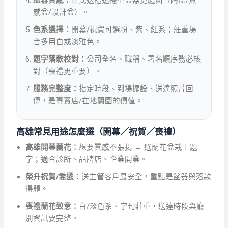
感盆/設計盆）。
色系選擇：
開幕/祝賀可選粉、紫、紅系；莊重場
合多用白或淡雅色。
題字落款校對：
公司全名、職稱、署名順序務必核
對（喪禮更重要）。
服務完整度：
指定時段、到場擺設、送達照片回
傳，是專賣店/在地蘭園的價值。
高雄常見用途怎麼選（開幕／祝賀／喪禮）
高雄開幕蘭花：
想要質感不張揚 → 選蘭花盆栽＋題
字；適合診所、品牌店、企業開業。
榮升祝賀/喬遷：
送主管客戶最安全，重點是盆器與落款
得體。
喪禮蘭花致意：
白/淡色系、字句莊重，送達時段與廳
別資訊要完整。