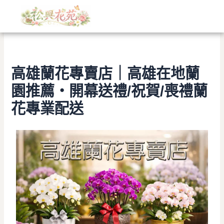
文
跳
章
至
分
主
類
要
內
容
高雄蘭花專賣店｜高雄在地蘭
園推薦・開幕送禮/祝賀/喪禮蘭
花專業配送