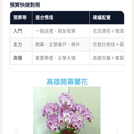
預算快速對照
預算帶
適合情境
建議配置
入門
一般送禮、朋友祝賀
花況漂亮＋簡潔盆器
主力
開幕、主管客戶、榮升
花苞比例佳＋質感盆
高端
重要典禮、企業大場
高度份量＋客製設計
高雄開幕蘭花