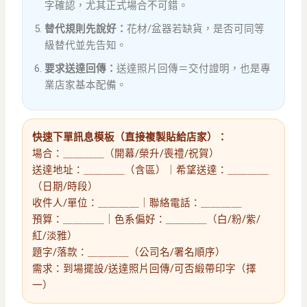
字確認，尤其正式場合不可錯。
替代規則先說好：
花材/盆器若缺貨，是否可同等
級替代並先告知。
要求送達回傳：
送達照片回傳＝交付證明，也是專
業店家基本配備。
快速下單訊息模板（直接複製貼給店家）：
場合：＿＿＿＿（開幕/榮升/喪禮/祝賀）
送達地址：＿＿＿＿（含區）｜希望送達：＿＿＿＿
（日期/時段）
收件人/單位：＿＿＿＿｜聯絡電話：＿＿＿＿
預算：＿＿＿＿｜色系偏好：＿＿＿＿（白/粉/紫/
紅/淡雅）
題字/落款：＿＿＿＿（公司名/署名順序）
需求：到場擺設/送達照片回傳/可否緞帶印字（擇
一）