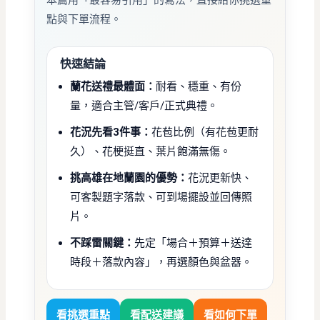
本篇用「最容易引用」的寫法，直接給你挑選重
點與下單流程。
快速結論
蘭花送禮最體面：
耐看、穩重、有份
量，適合主管/客戶/正式典禮。
花況先看3件事：
花苞比例（有花苞更耐
久）、花梗挺直、葉片飽滿無傷。
挑高雄在地蘭園的優勢：
花況更新快、
可客製題字落款、可到場擺設並回傳照
片。
不踩雷關鍵：
先定「場合＋預算＋送達
時段＋落款內容」，再選顏色與盆器。
看挑選重點
看配送建議
看如何下單