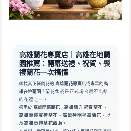
高雄蘭花專賣店｜高雄在地蘭
園推薦：開幕送禮、祝賀、喪
禮蘭花一次搞懂
想找真正懂蘭花的
高雄蘭花專賣店
或專業的
高
雄在地蘭園
？
蘭花盆栽是正式場合最不出錯
的花禮之一，
適用於
高雄開幕蘭花
、
高雄
榮升祝賀蘭花
、
高雄
喬遷賀禮蘭花
、
高雄
神明祝壽蘭花
、以
及
高雄
喪禮蘭花致意
。