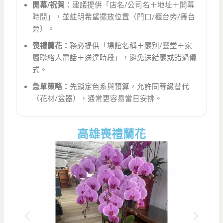
開幕/祝賀：
建議提供「店名/公司名＋地址＋開幕
時間」，並註明希望擺放位置（門口/櫃台旁/舞台
旁）。
喪禮蘭花：
務必提供「場館名稱＋廳別/靈堂＋家
屬聯絡人電話＋送達時段」，避免送錯廳或錯過儀
式。
急單策略：
先鎖定色系與預算，允許同等級替代
（花材/盆器），通常更容易當日安排。
高雄喪禮蘭花