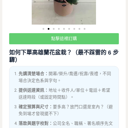
點擊這裡訂購
如何下單高雄蘭花盆栽？（最不踩雷的 6 步
驟）
先講清楚場合：
開幕/榮升/喬遷/祝壽/喪禮，不同
場合決定色系與字句。
提供送達資訊：
地址＋收件人/單位＋電話＋希望
送達時段（或固定時間點）。
確定預算與尺寸：
要多高？放門口還是室內？（避
免到場才發現擺不下）
落款與題字校對：
公司全名、職稱、署名順序先文