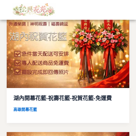
文
跳
章
至
分
主
類
要
內
容
湖內開幕花籃-祝壽花籃-祝賀花籃-免運費
高雄開幕花籃