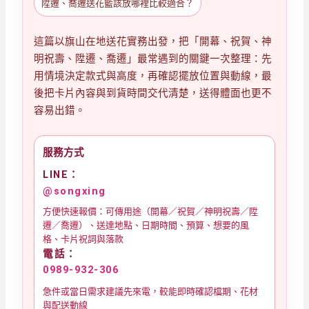
陞遷、喬遷送花籃該放哪裡比較適合？
這篇以旗山在地送花實務出發，把「開幕、祝賀、神
明祝壽、陞遷、喬遷」最常遇到的關鍵一次整理：先
用情境決定款式與高度，再確認擺放位置與動線，最
後把卡片內容與到貨時間交代清楚，送得體面也更不
容易出錯。
服務方式
LINE：
@songxing
方便快速報價：可傳用途（開幕／祝賀／神明祝壽／陞
遷／喬遷）、送達地點、日期時間、預算、想要的風
格、卡片祝詞與落款
電話：
0989-932-306
急件或當日需求建議先來電，較能即時確認檔期、花材
與配送動線