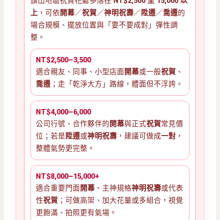
旗山地區祝賀花籃多落在
NT$2,500 至 15,000 以
上
，可依
開幕
／
祝賀
／
神明祝壽
／
陞遷
／
喬遷
的
場合規模、擺放位置與「要不要成對」彈性調
整。
NT$2,500–3,500
適合親友、同事、小型店面
開幕
或一般
祝賀
、
喬遷
；走「乾淨大方」路線，體面但不浮誇。
NT$4,000–6,000
公司行號、合作夥伴的
開幕
與正式
祝賀
常見價
位；若是
陞遷
或
神明祝壽
，建議可做成
一對
，
整體氣勢更完整。
NT$8,000–15,000+
適合重要門面
開幕
、主神規格
神明祝壽
或代表
性
祝賀
；可做高架、加大花量或多組合，視覺
更飽滿、拍照更有氣場。