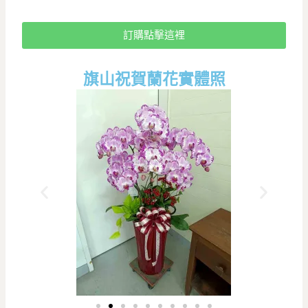
訂購點擊這裡
旗山祝賀蘭花實體照