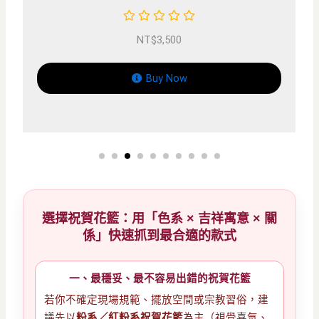
NT$
4,000
Buy Now
選擇祝賀花籃：用「色系 × 吉祥寓意 × 關
係」快速抓到最合適的款式
一、最穩妥、最不容易出錯的祝賀花籃
若你不確定現場規範、擺放空間或宗教習俗，建
議先以
粉系／紅粉系祝賀花籃
為主（視覺喜氣、