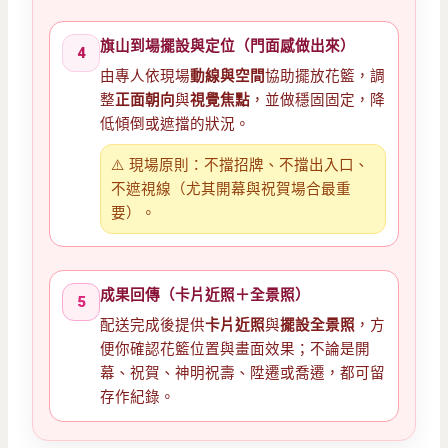
旗山到場擺設與定位（門面感做出來）
4
由專人依現場
動線與空間
協助擺放花籃，調
整
正面朝向
與
視覺焦點
，並做穩固固定，降
低傾倒或遮擋的狀況。
⚠️ 現場原則：不擋招牌、不擋出入口、
不遮視線（尤其開幕與祝賀場合最重
要）。
成果回傳（卡片近照＋全景照）
5
配送完成後提供
卡片近照
與
擺設全景照
，方
便你確認花籃位置與畫面效果；不論是開
幕、祝賀、神明祝壽、陞遷或喬遷，都可留
存作紀錄。