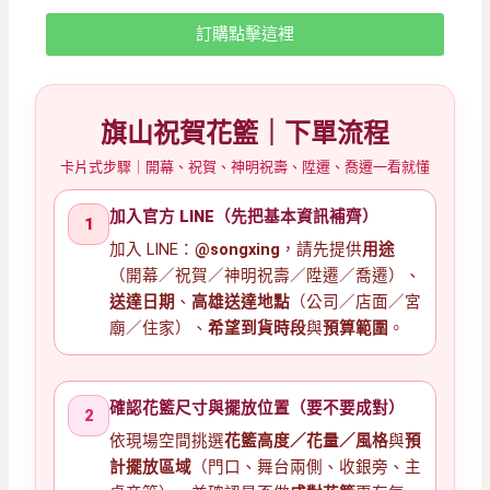
訂購點擊這裡
旗山祝賀花籃｜下單流程
卡片式步驟｜開幕、祝賀、神明祝壽、陞遷、喬遷一看就懂
加入官方 LINE（先把基本資訊補齊）
1
加入 LINE：
@songxing
，請先提供
用途
（開幕／祝賀／神明祝壽／陞遷／喬遷）、
送達日期
、
高雄送達地點
（公司／店面／宮
廟／住家）、
希望到貨時段
與
預算範圍
。
確認花籃尺寸與擺放位置（要不要成對）
2
依現場空間挑選
花籃高度／花量／風格
與
預
計擺放區域
（門口、舞台兩側、收銀旁、主