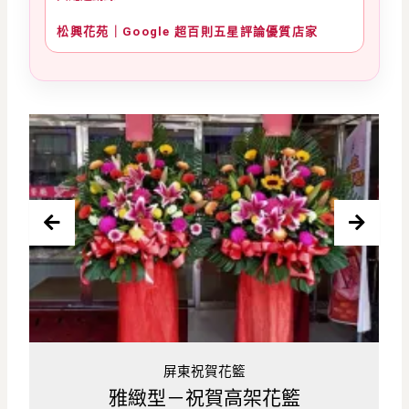
松興花苑｜Google 超百則五星評論優質店家
屏東祝賀花籃
架花籃
喜慶型－祝賀高架花