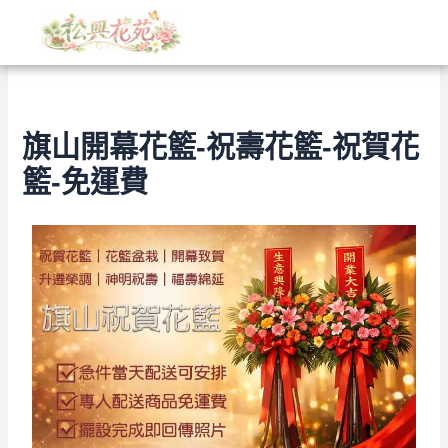
文
跳
章
至
分
主
類
要
內
容
旗山開幕花籃-祝壽花籃-祝賀花
籃-免運費