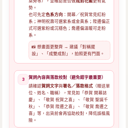
桌旁等），並確認是否做
成對花籃
更有氣
勢。
也可先定
色系方向
：開幕／祝賀常見紅粉
系；神明祝壽可選紫系或金黃系；陞遷偏正
式可選紫粉或沉穩色；喬遷偏溫暖可走粉
系。
📸 想畫面更整齊 → 建議「對稱擺
設」、「成雙成對」，拍照更有門面。
賀詞內容與落款校對（避免錯字最重要）
3
請確認
賀詞文字
與
署名／落款格式
（贈送單
位、姓名、職稱），常見如「恭賀 開幕誌
慶」、「敬賀 祝賀之喜」、「敬賀 聖誕千
秋」、「恭賀 陞遷之喜」、「敬賀 喬遷之
喜」等，出貨前會再協助校對，降低誤植風
險。