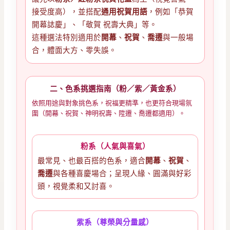
接受度高），並搭配
通用祝賀用語
，例如「恭賀
開幕誌慶」、「敬賀 祝壽大典」等。
這種選法特別適用於
開幕
、
祝賀
、
喬遷
與一般場
合，體面大方、零失誤。
二、色系挑選指南（粉／紫／黃金系）
依照用途與對象挑色系，祝福更精準，也更符合現場氛
圍（開幕、祝賀、神明祝壽、陞遷、喬遷都適用）。
粉系（人氣與喜氣）
最常見、也最百搭的色系，適合
開幕
、
祝賀
、
喬遷
與各種喜慶場合；呈現人緣、圓滿與好彩
頭，視覺柔和又討喜。
紫系（尊榮與分量感）