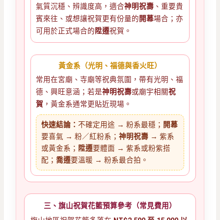
氣質沉穩、辨識度高，適合
神明祝壽
、重要貴
賓來往、或想讓祝賀更有份量的
開幕
場合；亦
可用於正式場合的
陞遷
祝賀。
黃金系（光明、福德與香火旺）
常用在宮廟、寺廟等祝典氛圍，帶有光明、福
德、興旺意涵；若是
神明祝壽
或廟宇相關
祝
賀
，黃金系通常更貼近現場。
快速結論：
不確定用途 → 粉系最穩；
開幕
要喜氣 → 粉／紅粉系；
神明祝壽
→ 紫系
或黃金系；
陞遷
要體面 → 紫系或粉紫搭
配；
喬遷
要溫暖 → 粉系最合拍。
三、旗山祝賀花籃預算參考（常見費用）