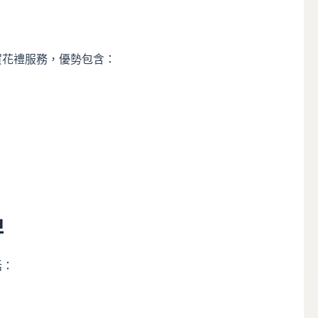
賀花禮服務，優勢包含：
牌
括：