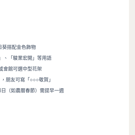
日葵搭配金色飾物
」、「駿業宏開」等用語
或會館可選中型花架
，朋友可寫「○○○敬賀」
節日（如農曆春節）需提早一週