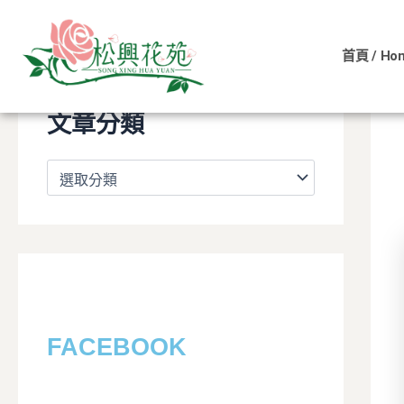
文
跳
章
至
分
首頁 / Ho
主
類
要
內
文章分類
容
FACEBOOK