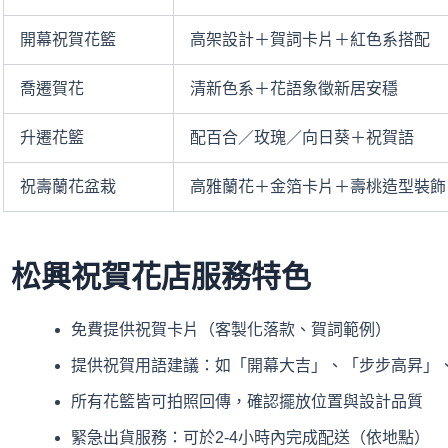
開幕祝賀花籃
高架設計＋賀詞卡片＋紅色系搭配
喬遷賀花
清新色系＋花語象徵新居安穩
升遷花籃
配百合／玫瑰／向日葵＋祝賀語
祝壽蘭花盆栽
高雅蘭花＋金箔卡片＋壽桃造型裝飾
松興祝賀花店服務特色
免費提供祝賀卡片（客製化落款、賀詞範例）
提供祝賀用語建議：如「開幕大吉」、「步步高昇」
所有花籃皆可拍照回傳，確認擺放位置與設計品質
緊急出貨服務：可於2-4小時內完成配送（依地點）