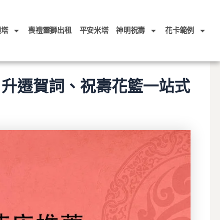
頭塔
喪禮靈獅出租
平安米塔
神明祝壽
花卡範例
、升遷賀詞、祝壽花籃一站式