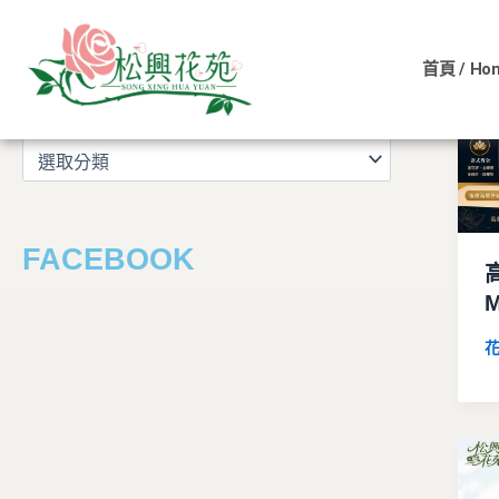
文
跳
章
至
分
首頁 / Ho
主
類
文章分類
要
內
容
FACEBOOK
花