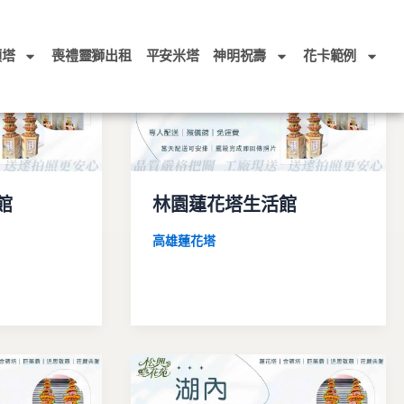
頭塔
喪禮靈獅出租
平安米塔
神明祝壽
花卡範例
館
林園蓮花塔生活館
高雄蓮花塔