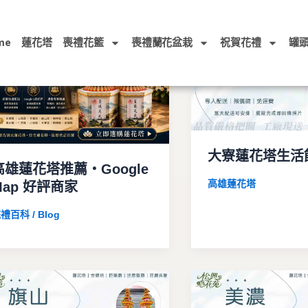
me
蓮花塔
喪禮花籃
喪禮蘭花盆栽
祝賀花禮
罐
大寮蓮花塔生活
高雄蓮花塔推薦・Google
高雄蓮花塔
Map 好評商家
禮百科 / Blog