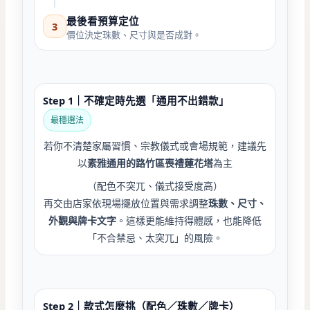
最後看預算定位
3
價位決定珠數、尺寸與是否成對。
Step 1｜不確定時先選「通用不出錯款」
最穩選法
若你不清楚家屬習慣、宗教儀式或會場規範，建議先
以
素雅通用的路竹區喪禮蓮花塔
為主
（配色不突兀、儀式接受度高）
再交由店家依現場擺放位置與需求調整
珠數、尺寸、
外觀與牌卡文字
。這樣更能維持得體感，也能降低
「不合禁忌、太突兀」的風險。
Step 2｜款式怎麼挑（配色／珠數／牌卡）