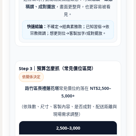
稱謂、成對擺放
，畫面更整齊，也更容易被看
見。
快速結論：
不確定→經典素雅款；已知習俗→依
宗教微調；想更到位→客製加字/成對擺放。
Step 3｜預算怎麼抓（常見價位區間）
依關係決定
路竹區喪禮蓮花塔
常見價位約落在
NT$2,500–
5,000+
（依珠數、尺寸、客製內容、是否成對、配送距離與
現場需求調整）
2,500–3,000