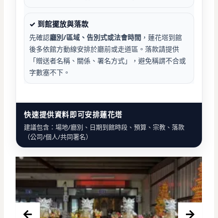
✓ 到館擺放與落款
先確認
廳別/區域、告別式或法會時間
，蓮花塔到館
後多依館方動線安排於廳前或走道區。落款請提供
「贈送者名稱、關係、署名方式」，避免稱謂不合或
字數塞不下。
快速提供資料即可安排蓮花塔
建議包含：場地/廳別、日期到館時段、預算、宗教、落款
（公司/個人/共同署名）