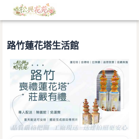
文
跳
章
至
分
主
類
要
內
容
路竹蓮花塔生活館