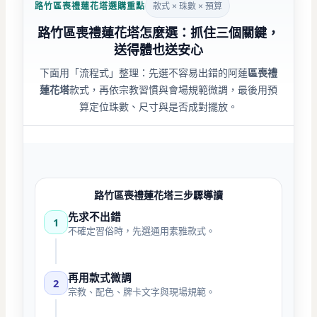
路竹區喪禮蓮花塔選購重點
款式 × 珠數 × 預算
路竹區喪禮蓮花塔怎麼選：抓住三個關鍵，
送得體也送安心
下面用「流程式」整理：先選不容易出錯的阿蓮
區喪禮
蓮花塔
款式，再依宗教習慣與會場規範微調，最後用預
算定位珠數、尺寸與是否成對擺放。
路竹區喪禮蓮花塔三步驟導讀
先求不出錯
1
不確定習俗時，先選通用素雅款式。
再用款式微調
2
宗教、配色、牌卡文字與現場規範。