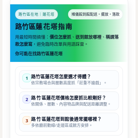
路竹區在地｜蓮花塔
殯儀館到館配送・擺放・落款
路竹區
蓮花塔指南
用最短時間搞懂：
價位怎麼抓
、
送到館放哪裡
、
稱謂落
款怎麼寫
，避免臨時改單與用語踩雷。
你可能在找路竹區蓮花塔
路竹區蓮花塔怎麼選才得體？
1
依宗教場合與層數高度抓「莊重不搶戲」。
路竹
區蓮花塔價格怎麼抓比較剛好？
2
依關係、層數、內容物品牌與配送距離調整。
路竹
區蓮花塔到館後通常擺哪裡？
3
多依廳前動線/走道區或館方安排。