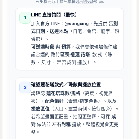
五步驟完成｜資訊準備越完整越快出單
LINE 直接詢問（最快）
1
加入官方 LINE：
@songxing
，先提供
告別
式日期
、
送達地點
（自宅／會館／廟宇／殯
儀館）、
可送達時段
與
預算
，我們會依現場條件建
議合適的 路竹
區
喪禮蓮花塔
款式（珠
數、尺寸、是否成對擺放）。
確認蓮花塔款式／珠數與擺放位置
2
請確認
蓮花塔珠數/規格
（高度、視覺層
次）、
配色偏好
（素雅/指定色系）、以及
擺放區位
（入口、靈堂兩側、接待區旁）。
若希望畫面更莊重、拍照更整齊，可採
成
對
做法並
左右對稱
擺放，整體視覺會更完
整。