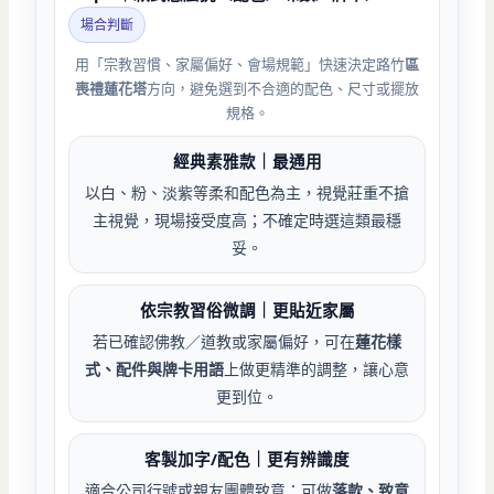
場合判斷
用「宗教習慣、家屬偏好、會場規範」快速決定路竹
區
喪禮蓮花塔
方向，避免選到不合適的配色、尺寸或擺放
規格。
經典素雅款｜最通用
以白、粉、淡紫等柔和配色為主，視覺莊重不搶
主視覺，現場接受度高；不確定時選這類最穩
妥。
依宗教習俗微調｜更貼近家屬
若已確認佛教／道教或家屬偏好，可在
蓮花樣
式、配件與牌卡用語
上做更精準的調整，讓心意
更到位。
客製加字/配色｜更有辨識度
適合公司行號或親友團體致意：可做
落款、致意