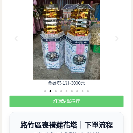
金磚塔-1對-3000元
訂購點擊這裡
路竹區喪禮
蓮花塔｜下單流程