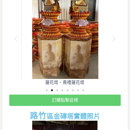
蓮花塔、喪禮蓮花塔
訂購點擊這裡
路竹
區金磚塔實體照片