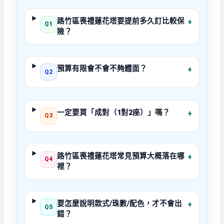
路竹區喪禮蓮花塔要提前多久訂比較保
+
Q1
險？
預算有限會不會不夠體面？
+
Q2
一定要買「成對（1對2座）」嗎？
+
Q3
路竹區喪禮蓮花塔常見預算大概落在哪
+
Q4
裡？
要怎麼說明款式/珠數/配色，才不會出
+
Q5
錯？