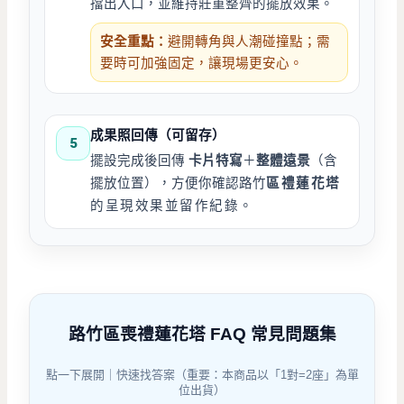
擋出入口，並維持莊重整齊的擺放效果。
安全重點：
避開轉角與人潮碰撞點；需
要時可加強固定，讓現場更安心。
成果照回傳（可留存）
5
擺設完成後回傳
卡片特寫
＋
整體遠景
（含
擺放位置），方便你確認路竹
區禮蓮花塔
的呈現效果並留作紀錄。
路竹區喪禮
蓮花塔 FAQ 常見問題集
點一下展開｜快速找答案（重要：本商品以「1對=2座」為單
位出貨）