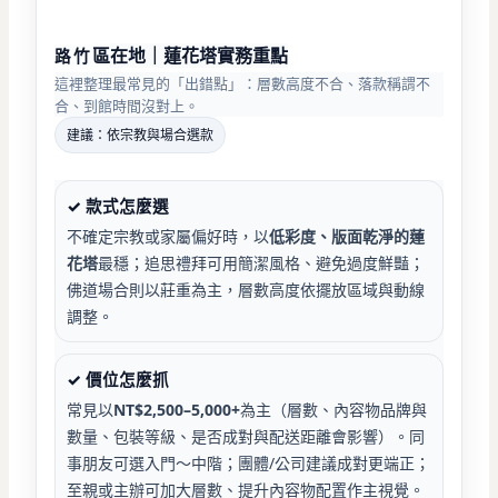
區
在地｜蓮花塔實務重點
路竹
這裡整理最常見的「出錯點」：層數高度不合、落款稱謂不
合、到館時間沒對上。
建議：依宗教與場合選款
✓ 款式怎麼選
不確定宗教或家屬偏好時，以
低彩度、版面乾淨的蓮
花塔
最穩；追思禮拜可用簡潔風格、避免過度鮮豔；
佛道場合則以莊重為主，層數高度依擺放區域與動線
調整。
✓ 價位怎麼抓
常見以
NT$2,500–5,000+
為主（層數、內容物品牌與
數量、包裝等級、是否成對與配送距離會影響）。同
事朋友可選入門～中階；團體/公司建議成對更端正；
至親或主辦可加大層數、提升內容物配置作主視覺。