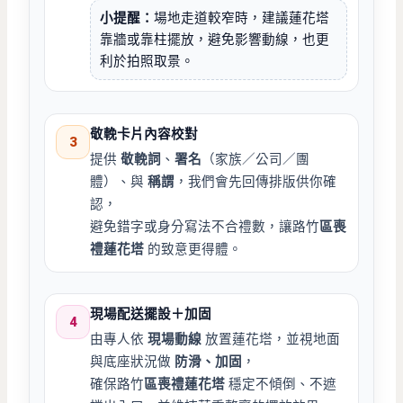
小提醒：
場地走道較窄時，建議蓮花塔
靠牆或靠柱擺放，避免影響動線，也更
利於拍照取景。
敬輓卡片內容校對
3
提供
敬輓詞
、
署名
（家族／公司／團
體）、與
稱謂
，我們會先回傳排版供你確
認，
避免錯字或身分寫法不合禮數，讓路竹
區喪
禮蓮花塔
的致意更得體。
現場配送擺設＋加固
4
由專人依
現場動線
放置蓮花塔，並視地面
與底座狀況做
防滑、加固
，
確保路竹
區喪禮蓮花塔
穩定不傾倒、不遮