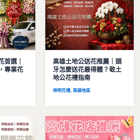
花首選｜
高雄土地公送花推薦｜頭
，專業花
牙怎麼送花最得體？敬土
地公花禮指南
,
神明花禮
高雄地區