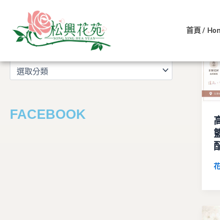
文
跳
章
至
分
首頁 / Ho
主
類
文章分類
要
內
容
FACEBOOK
花