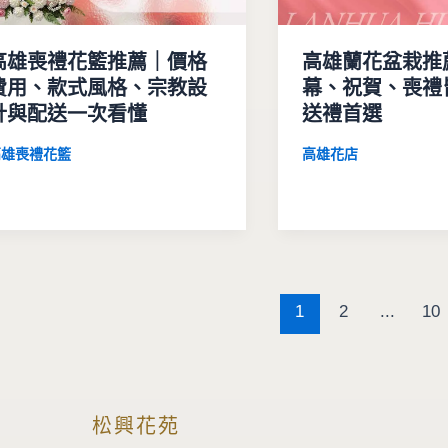
高雄喪禮花籃推薦｜價格
高雄蘭花盆栽推
費用、款式風格、宗教設
幕、祝賀、喪禮
計與配送一次看懂
送禮首選
高雄喪禮花籃
高雄花店
1
2
...
10
松興花苑