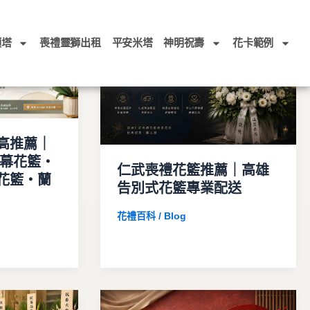
頭塔
喪禮靈獅出租
平安米塔
神明祝壽
花卡範例
高推薦｜
開幕花籃・
仁武喪禮花籃推薦｜高雄
花籃・蘭
告別式花籃專業配送
花禮百科 / Blog