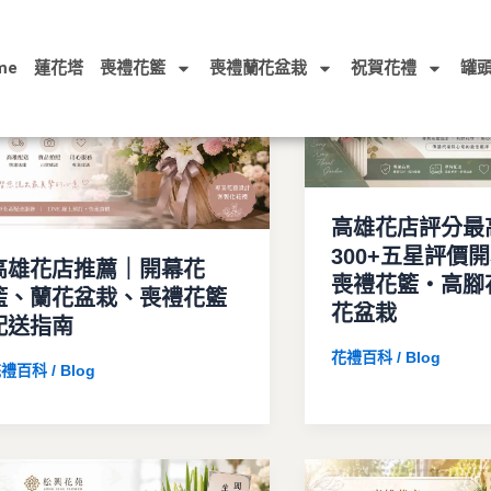
me
蓮花塔
喪禮花籃
喪禮蘭花盆栽
祝賀花禮
罐
高雄花店評分最
300+五星評價
高雄花店推薦｜開幕花
喪禮花籃・高腳
籃、蘭花盆栽、喪禮花籃
花盆栽
配送指南
花禮百科 / Blog
禮百科 / Blog