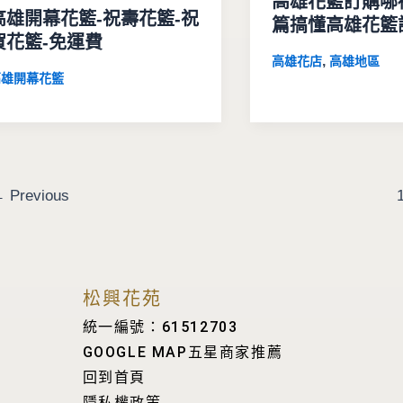
高雄花籃訂購哪
高雄開幕花籃-祝壽花籃-祝
篇搞懂高雄花籃
賀花籃-免運費
,
高雄花店
高雄地區
高雄開幕花籃
←
Previous
松興花苑
統一編號：61512703
GOOGLE MAP五星商家推薦
回到首頁
隱私權政策