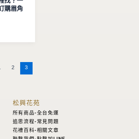
裡找？一
訂購眉角
1
2
3
松興花苑
所有商品-全台免運
追思流程-常見問題
花禮百科-相關文章
聯繫我們-點擊加LINE