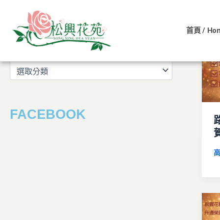
文
跳
章
至
分
首頁 / Ho
主
類
文章分類
要
內
容
FACEBOOK