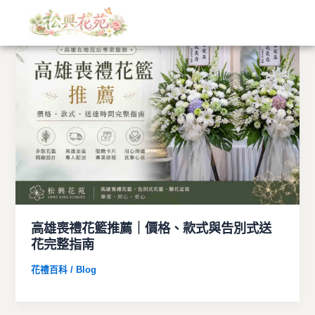
文
跳
章
至
分
主
類
要
內
容
高雄喪禮花籃推薦｜價格、款式與告別式送
花完整指南
花禮百科 / Blog