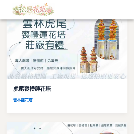
文
跳
章
至
分
主
類
要
內
容
虎尾喪禮蓮花塔
雲林蓮花塔