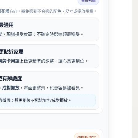
場合判斷
蓮花塔
方向，避免選到不合適的配色、尺寸或擺放規格。
最通用
覺，現場接受度高；不確定時選這類最穩妥。
更貼近家屬
與牌卡用語
上做更精準的調整，讓心意更到位。
更有辨識度
、成對擺放
，畫面更整齊，也更容易被看見。
教微調；想更到位→客製加字/成對擺放。
依關係決定