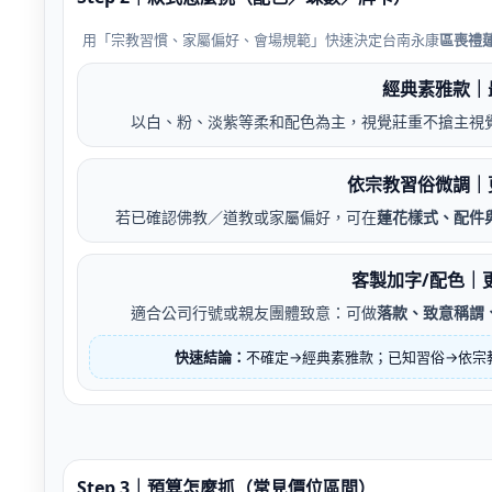
用「宗教習慣、家屬偏好、會場規範」快速決定台南永康
區喪禮
經典素雅款｜
以白、粉、淡紫等柔和配色為主，視覺莊重不搶主視
依宗教習俗微調｜
若已確認佛教／道教或家屬偏好，可在
蓮花樣式、配件
客製加字/配色｜
適合公司行號或親友團體致意：可做
落款、致意稱謂
快速結論：
不確定→經典素雅款；已知習俗→依宗
Step 3｜預算怎麼抓（常見價位區間）