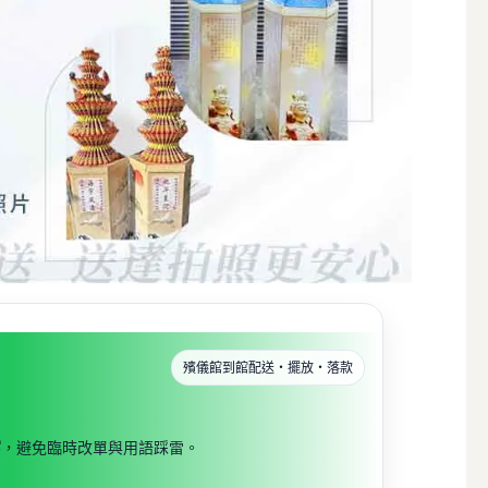
殯儀館到館配送・擺放・落款
寫
，避免臨時改單與用語踩雷。