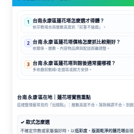
台南永康區蓮花塔怎麼選才得體？
1
依宗教場合與層數高度抓「莊重不搶戲」。
台南永康
區蓮花塔價格怎麼抓比較剛好？
2
依關係、層數、內容物品牌與配送距離調整。
台南永康
區蓮花塔到館後通常擺哪裡？
3
多依廳前動線/走道區或館方安排。
台南永康
區
在地｜蓮花塔實務重點
這裡整理最常見的「出錯點」：層數高度不合、落款稱謂不合、到館
✓ 款式怎麼選
不確定宗教或家屬偏好時，以
低彩度、版面乾淨的蓮花塔
最穩