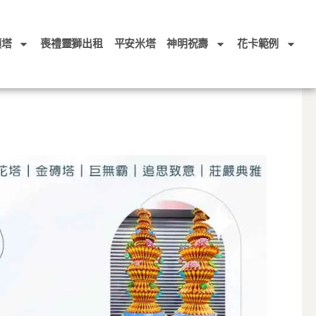
頭塔
喪禮靈獅出租
平安米塔
神明祝壽
花卡範例