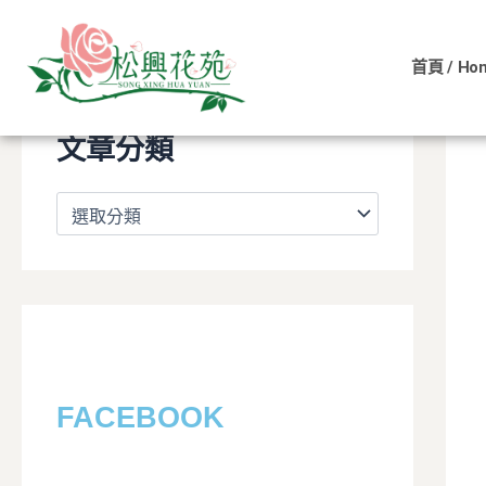
文
跳
章
至
分
首頁 / Ho
主
類
要
內
文章分類
容
FACEBOOK