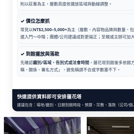
則以莊重為主，層數高度依擺放區域與動線調整。
✓ 價位怎麼抓
常見以
NT$2,500–5,000+
為主（層數、內容物品牌與數量、包
選入門～中階；團體/公司建議成對更端正；至親或主辦可加
✓ 到館擺放與落款
先確認
廳別/區域、告別式或法會時間
，蓮花塔到館後多依館
稱、關係、署名方式」，避免稱謂不合或字數塞不下。
快速提供資料即可安排蓮花塔
建議包含：場地/廳別、日期到館時段、預算、宗教、落款（公司/個