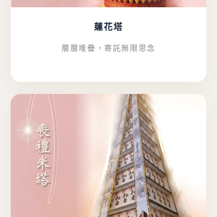
蓮花塔
層層堆疊，寄託無限思念