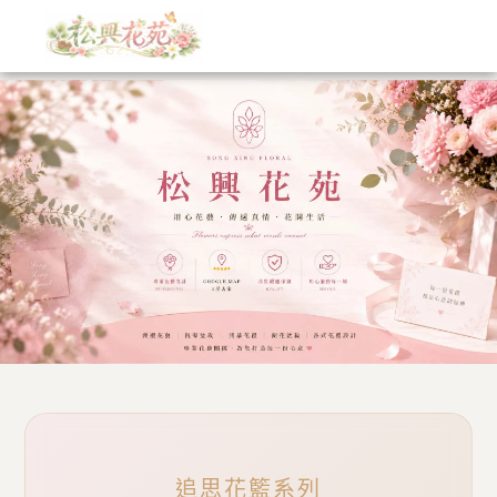
跳
至
主
要
內
容
追思花籃系列