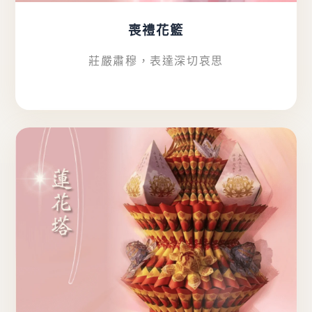
喪禮花籃
莊嚴肅穆，表達深切哀思