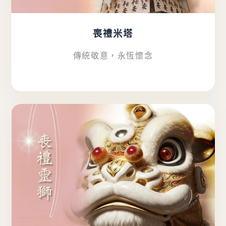
喪禮米塔
傳統敬意，永恆懷念