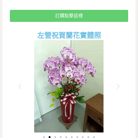
訂購點擊這裡
左營祝賀蘭花實體照