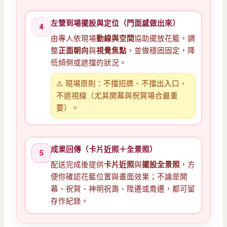
左營到場擺設與定位（門面感做出來）
4
由專人依現場
動線與空間
協助擺放花籃，調
整
正面朝向
與
視覺焦點
，並做穩固固定，降
低傾倒或遮擋的狀況。
⚠️ 現場原則：不擋招牌、不擋出入口、
不遮視線（尤其開幕與祝賀場合最重
要）。
成果回傳（卡片近照＋全景照）
5
配送完成後提供
卡片近照
與
擺設全景照
，方
便你確認花籃位置與畫面效果；不論是開
幕、祝賀、神明祝壽、陞遷或喬遷，都可留
存作紀錄。