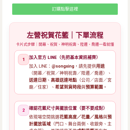
訂購點擊這裡
左營祝賀花籃｜下單流程
卡片式步驟｜開幕、祝賀、神明祝壽、陞遷、喬遷一看就懂
加入官方 LINE（先把基本資訊補齊）
1
加入 LINE：
@songxing
，請先提供
用途
（開幕／祝賀／神明祝壽／陞遷／喬遷）、
送達日期
、
高雄送達地點
（公司／店面／宮
廟／住家）、
希望到貨時段
與
預算範圍
。
確認花籃尺寸與擺放位置（要不要成對）
2
依現場空間挑選
花籃高度／花量／風格
與
預
計擺放區域
（門口、舞台兩側、收銀旁、主