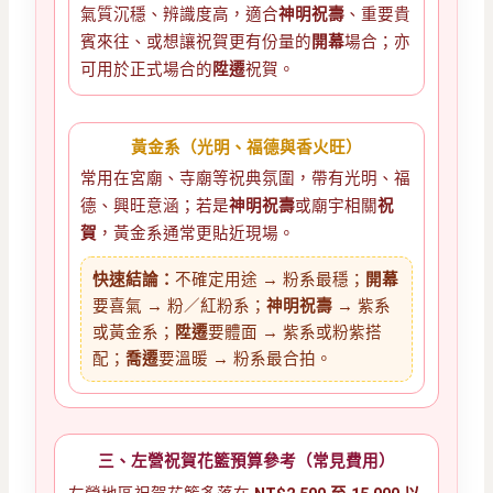
氣質沉穩、辨識度高，適合
神明祝壽
、重要貴
賓來往、或想讓祝賀更有份量的
開幕
場合；亦
可用於正式場合的
陞遷
祝賀。
黃金系（光明、福德與香火旺）
常用在宮廟、寺廟等祝典氛圍，帶有光明、福
德、興旺意涵；若是
神明祝壽
或廟宇相關
祝
賀
，黃金系通常更貼近現場。
快速結論：
不確定用途 → 粉系最穩；
開幕
要喜氣 → 粉／紅粉系；
神明祝壽
→ 紫系
或黃金系；
陞遷
要體面 → 紫系或粉紫搭
配；
喬遷
要溫暖 → 粉系最合拍。
三、左營祝賀花籃預算參考（常見費用）