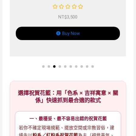
NT$
4,000
Buy Now
選擇祝賀花籃：用「色系 × 吉祥寓意 × 關
係」快速抓到最合適的款式
一、最穩妥、最不容易出錯的祝賀花籃
若你不確定現場規範、擺放空間或宗教習俗，建
議先以
粉系／紅粉系祝賀花籃
為主（視覺喜氣、