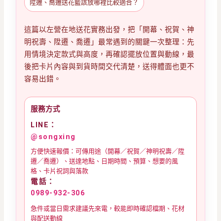
陞遷、喬遷送花籃該放哪裡比較適合？
這篇以左營在地送花實務出發，把「開幕、祝賀、神
明祝壽、陞遷、喬遷」最常遇到的關鍵一次整理：先
用情境決定款式與高度，再確認擺放位置與動線，最
後把卡片內容與到貨時間交代清楚，送得體面也更不
容易出錯。
服務方式
LINE：
@songxing
方便快速報價：可傳用途（開幕／祝賀／神明祝壽／陞
遷／喬遷）、送達地點、日期時間、預算、想要的風
格、卡片祝詞與落款
電話：
0989-932-306
急件或當日需求建議先來電，較能即時確認檔期、花材
與配送動線