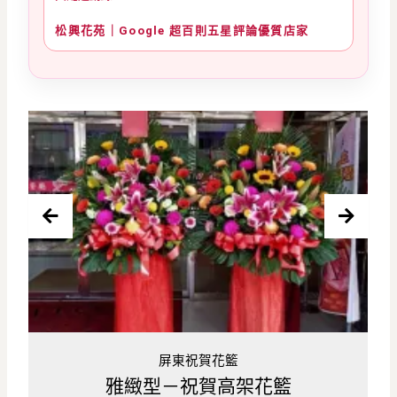
松興花苑｜Google 超百則五星評論優質店家
屏東祝賀花籃
花籃
喜慶型－祝賀高架花籃