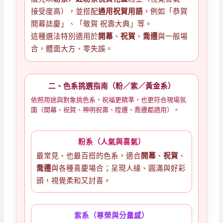
接受度高），並搭配
通用祝賀用語
，例如「恭賀
開幕誌慶」、「敬賀 祝壽大典」等。
這種選法特別適用於
開幕
、
祝賀
、
喬遷
與一般場
合，體面大方、零失誤。
二、色系挑選指南（粉／紫／黃金系）
依照用途與對象挑色系，祝福更精準，也更符合現場氛
圍（開幕、祝賀、神明祝壽、陞遷、喬遷都適用）。
粉系（人氣與喜氣）
最常見、也最百搭的色系，適合
開幕
、
祝賀
、
喬遷
與各種喜慶場合；呈現人緣、圓滿與好彩
頭，視覺柔和又討喜。
紫系（尊榮與分量感）