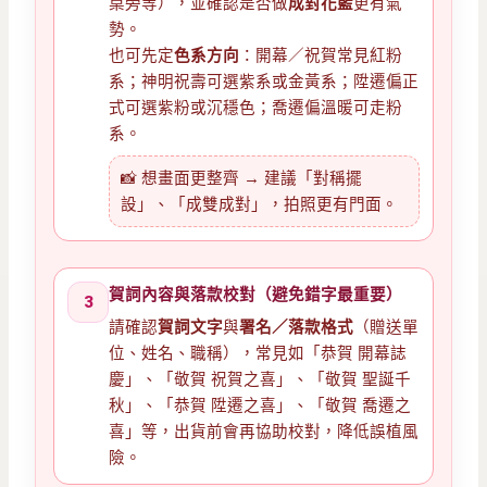
桌旁等），並確認是否做
成對花籃
更有氣
勢。
也可先定
色系方向
：開幕／祝賀常見紅粉
系；神明祝壽可選紫系或金黃系；陞遷偏正
式可選紫粉或沉穩色；喬遷偏溫暖可走粉
系。
📸 想畫面更整齊 → 建議「對稱擺
設」、「成雙成對」，拍照更有門面。
賀詞內容與落款校對（避免錯字最重要）
3
請確認
賀詞文字
與
署名／落款格式
（贈送單
位、姓名、職稱），常見如「恭賀 開幕誌
慶」、「敬賀 祝賀之喜」、「敬賀 聖誕千
秋」、「恭賀 陞遷之喜」、「敬賀 喬遷之
喜」等，出貨前會再協助校對，降低誤植風
險。