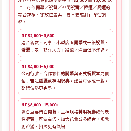
左營地區祝賀花籃多落在
NT$2,500 至 15,000 以
上
，可依
開幕
／
祝賀
／
神明祝壽
／
陞遷
／
喬遷
的
場合規模、擺放位置與「要不要成對」彈性調
整。
NT$2,500–3,500
適合親友、同事、小型店面
開幕
或一般
祝賀
、
喬遷
；走「乾淨大方」路線，體面但不浮誇。
NT$4,000–6,000
公司行號、合作夥伴的
開幕
與正式
祝賀
常見價
位；若是
陞遷
或
神明祝壽
，建議可做成
一對
，
整體氣勢更完整。
NT$8,000–15,000+
適合重要門面
開幕
、主神規格
神明祝壽
或代表
性
祝賀
；可做高架、加大花量或多組合，視覺
更飽滿、拍照更有氣場。