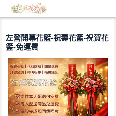
文
跳
章
至
分
主
類
要
內
容
左營開幕花籃-祝壽花籃-祝賀花
籃-免運費