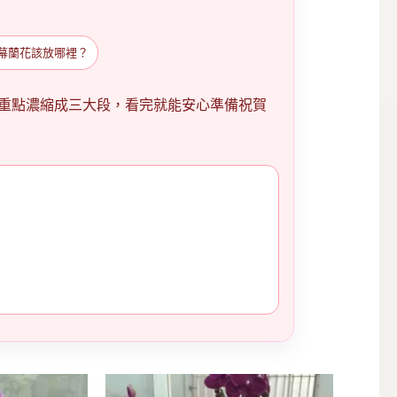
幕蘭花該放哪裡？
重點濃縮成三大段，看完就能安心準備祝賀