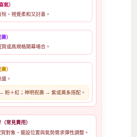
喜氣）
喜悅，視覺柔和又討喜。
祝壽）
祝賀或高規格開幕場合。
祝壽）
鼎盛。
→ 粉＋紅；神明祝壽 → 紫或黃系搭配。
考（常見費用）
祝賀對象、擺設位置與氣勢需求彈性調整。