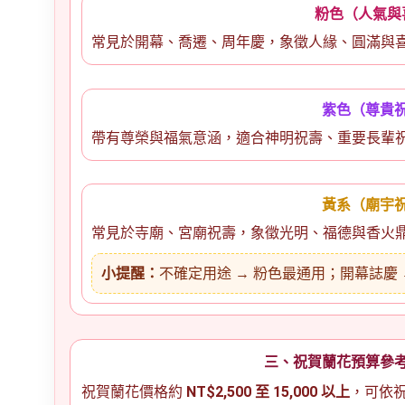
粉色（人氣與
常見於開幕、喬遷、周年慶，象徵人緣、圓滿與
紫色（尊貴
帶有尊榮與福氣意涵，適合神明祝壽、重要長輩
黃系（廟宇
常見於寺廟、宮廟祝壽，象徵光明、福德與香火
小提醒：
不確定用途 → 粉色最通用；開幕誌慶 
三、祝賀蘭花預算參
祝賀蘭花價格約
NT$2,500 至 15,000 以上
，可依