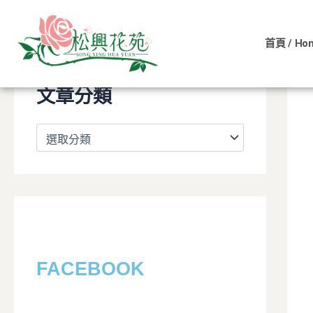
文
跳
章
至
分
首頁 / Ho
主
類
要
內
文章分類
容
FACEBOOK