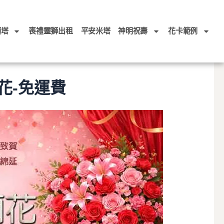
頭塔
喪禮靈獅出租
平安米塔
神明祝壽
花卡範例
花-免運費