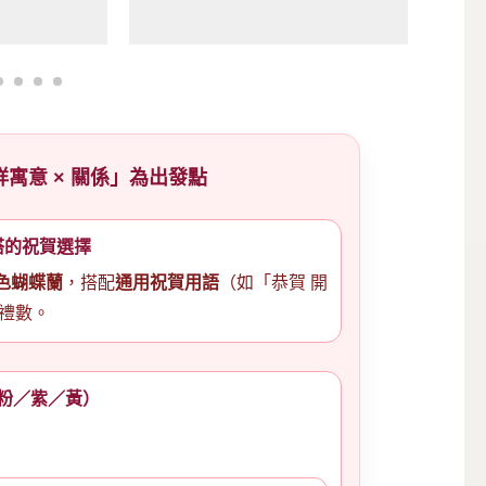
祥寓意 × 關係」為出發點
搭的祝賀選擇
色蝴蝶蘭
，搭配
通用祝賀用語
（如「恭賀 開
禮數。
粉／紫／黃）