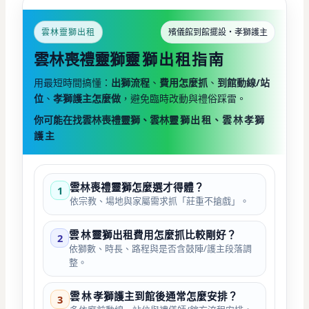
雲林靈獅出租
殯儀館到館擺設・孝獅護主
雲林喪禮靈獅
靈獅出租指南
用最短時間搞懂：
出獅流程
、
費用怎麼抓
、
到館動線/站
位
、
孝獅護主怎麼做
，避免臨時改動與禮俗踩雷。
你可能在找雲林喪禮靈獅、雲林
靈獅出租、
雲林
孝獅
護主
雲林喪禮靈獅怎麼選才得體？
1
依宗教、場地與家屬需求抓「莊重不搶戲」。
雲林
靈獅出租費用怎麼抓比較剛好？
2
依獅數、時長、路程與是否含鼓陣/護主段落調
整。
雲林
孝獅護主到館後通常怎麼安排？
3