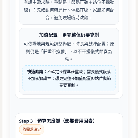
有護主需求時，重點是「節點正確＋站位不擋動
線」：先確認何時進行、停點在哪、家屬如何配
合，避免現場臨時改段。
加值配置｜更完整但仍要克制
可依場地與規範調整獅數、時長與鼓陣配置；原
則仍是「莊重不搶戲」，以不干擾儀式節奏為
先。
快速結論：
不確定→標準莊重款；需要儀式段落
→加孝獅護主；想更完整→加值配置但站位與節
奏要克制。
Step 3｜預算怎麼抓（影響費用因素）
依需求決定