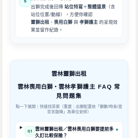
5
出獅完成後回傳
站位特寫
＋
整體遠景
（含
站位位置/動線），方便你確認
靈獅出租
、
喪用白獅
與
孝獅護主
的呈現效
果並留作紀錄。
雲林靈獅出租
雲林
喪用白獅・雲林
孝獅護主 FAQ 常
見問題集
點一下展開｜快速找答案（重要：出獅配置依「獅數/時長/是
否含鼓陣」為單位安排）
雲林靈獅出租／雲林喪用白獅要提前多
+
Q1
久訂比較保險？