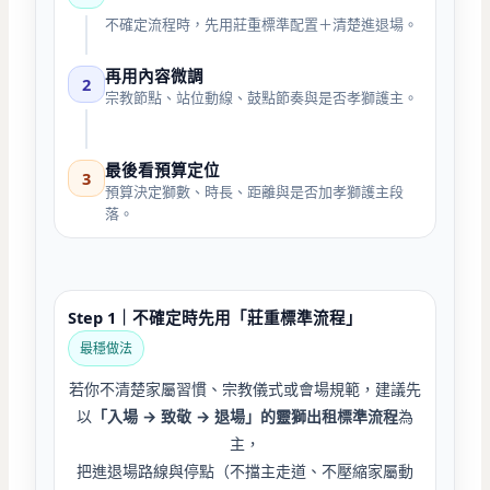
不確定流程時，先用莊重標準配置＋清楚進退場。
再用內容微調
2
宗教節點、站位動線、鼓點節奏與是否孝獅護主。
最後看預算定位
3
預算決定獅數、時長、距離與是否加孝獅護主段
落。
Step 1｜不確定時先用「莊重標準流程」
最穩做法
若你不清楚家屬習慣、宗教儀式或會場規範，建議先
以
「入場 → 致敬 → 退場」的靈獅出租標準流程
為
主，
把進退場路線與停點（不擋主走道、不壓縮家屬動