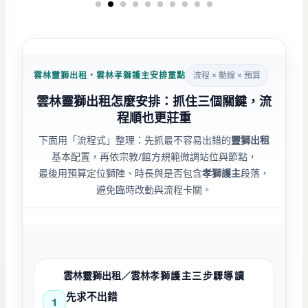
雲林靈獅出租・雲林孝獅護主安排重點
流程 × 動線 × 預算
雲林靈獅出租怎麼安排：抓住三個關鍵，流
程順也更莊重
下面用「流程式」整理：先抓最不容易出錯的
靈獅出租
基本配置，再依宗教/館方規範微調站位與節點，
最後用預算定位獅陣、時長與是否包含
孝獅護主
段落，
避免臨時改動與流程卡關。
雲林靈獅出租／雲林
孝獅護主三步驟導讀
先求不出錯
1