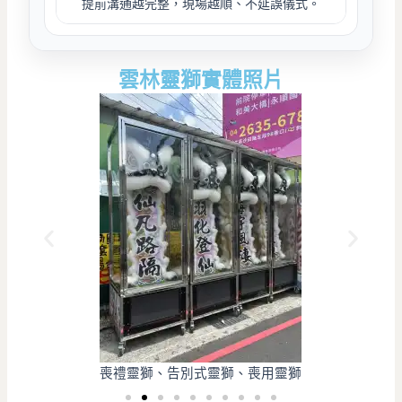
提前溝通越完整，現場越順、不延誤儀式。
雲林靈獅實體照片
喪禮靈獅、告別式靈獅、喪用靈獅