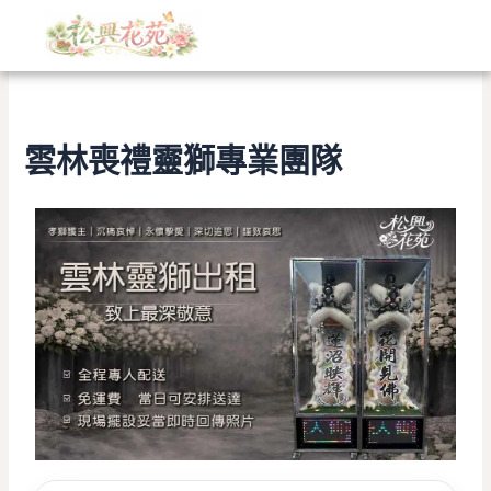
文
跳
章
至
分
主
類
要
內
容
雲林喪禮靈獅專業團隊