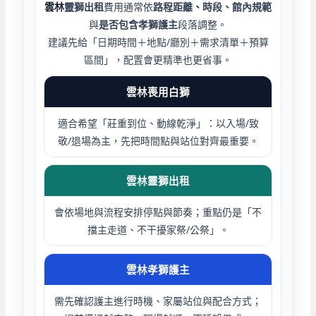
雲林
靈獅出租
費用通常依
路程距離、時段、館內規範
與
是否包含孝獅護主
段落調整。
建議先給「日期時間＋地點/廳別＋需求清單＋預算
區間」，配置會更精準也更省事。
雲林喪用白獅
適合希望「莊重到位、動線乾淨」：以入場/致
敬/退場為主，先把時間點與站位對齊最重要。
雲林靈獅出租
會依場地與流程安排停點與節奏；重點仍是「不
擋主走道、不干擾家祭/公祭」。
雲林孝獅護主
需先確認護主進行時機、家屬站位與配合方式；