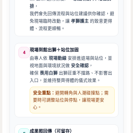
排
，
我們會先回傳流程與站位建議供你確認，避
免現場臨時改動，讓
孝獅護主
的致意更得
體、流程更順暢。
現場到館出獅＋站位加固
4
由專人依
現場動線
安排進退場與站位，並
視地面與環境狀況做
安全確認
，
確保
喪用白獅
出獅莊重不擋路、不影響出
入口，並維持整齊得體的儀式效果。
安全重點：
避開轉角與人潮碰撞點；需
要時可調整站位與停點，讓現場更安
心。
成果照回傳（可留存）