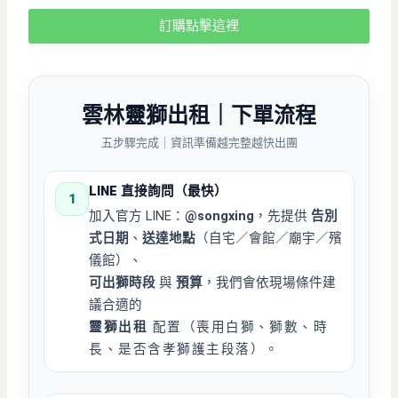
訂購點擊這裡
雲林靈獅出租
｜下單流程
五步驟完成｜資訊準備越完整越快出團
LINE 直接詢問（最快）
1
加入官方 LINE：
@songxing
，先提供
告別
式日期
、
送達地點
（自宅／會館／廟宇／殯
儀館）、
可出獅時段
與
預算
，我們會依現場條件建
議合適的
靈獅出租
配置（喪用白獅、獅數、時
長、是否含孝獅護主段落）。