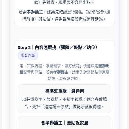
線）先對齊，現場最不容易出錯。
若需
孝獅護主
，建議先確認進行節點（家祭/公祭/送
行前後）與站位，避免臨時插段造成流程延誤。
Step 2｜內容怎麼挑（獅陣／鼓點／站位）
場合判斷
用「宗教流程、家屬需求、館方規範」快速決定
靈獅出
租
配置與停點；若有
孝獅護主
，請事先對齊節點與家屬
站位，流程會更順。
標準莊重款｜最通用
以莊重為主、節奏穩、不搶主視覺；適合多數場
合，先把「進退場與停點」做乾淨就很得體。
含孝獅護主｜更貼近家屬