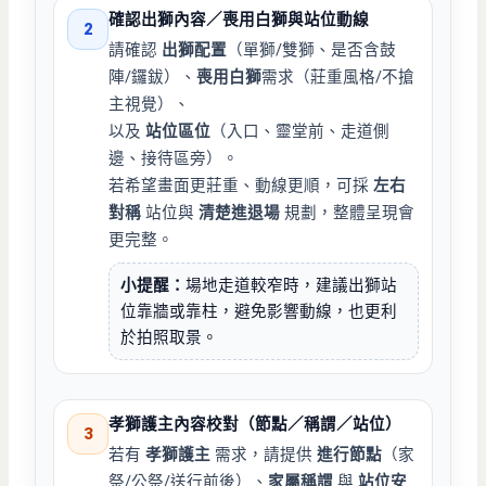
確認出獅內容／喪用白獅與站位動線
2
請確認
出獅配置
（單獅/雙獅、是否含鼓
陣/鑼鈸）、
喪用白獅
需求（莊重風格/不搶
主視覺）、
以及
站位區位
（入口、靈堂前、走道側
邊、接待區旁）。
若希望畫面更莊重、動線更順，可採
左右
對稱
站位與
清楚進退場
規劃，整體呈現會
更完整。
小提醒：
場地走道較窄時，建議出獅站
位靠牆或靠柱，避免影響動線，也更利
於拍照取景。
孝獅護主內容校對（節點／稱謂／站位）
3
若有
孝獅護主
需求，請提供
進行節點
（家
祭/公祭/送行前後）、
家屬稱謂
與
站位安