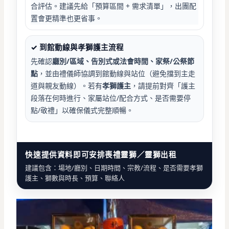
合評估。建議先給「預算區間 + 需求清單」，出團配
置會更精準也更省事。
✓ 到館動線與孝獅護主流程
先確認
廳別/區域、告別式或法會時間、家祭/公祭節
點
，並由禮儀師協調到館動線與站位（避免擋到主走
道與親友動線）。若有
孝獅護主
，請提前對齊「護主
段落在何時進行、家屬站位/配合方式、是否需要停
點/敬禮」以確保儀式完整順暢。
快速提供資料即可安排喪禮靈獅／靈獅出租
建議包含：場地/廳別、日期時間、宗教/流程、是否需要孝獅
護主、獅數與時長、預算、聯絡人