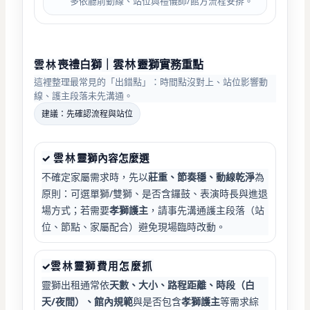
多依廳前動線、站位與禮儀師/館方流程安排。
喪禮白獅
｜
雲林
靈獅實務重點
雲林
這裡整理最常見的「出錯點」：時間點沒對上、站位影響動
線、護主段落未先溝通。
建議：先確認流程與站位
✓
雲林
靈獅內容怎麼選
不確定家屬需求時，先以
莊重、節奏穩、動線乾淨
為
原則：可選單獅/雙獅、是否含鑼鼓、表演時長與進退
場方式；若需要
孝獅護主
，請事先溝通護主段落（站
位、節點、家屬配合）避免現場臨時改動。
✓
雲林
靈獅費用怎麼抓
靈獅出租通常依
天數、大小、路程距離、時段（白
天/夜間）、館內規範
與是否包含
孝獅護主
等需求綜