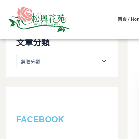
文
跳
章
至
分
首頁 / Ho
類
主
要
文章分類
內
容
FACEBOOK