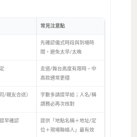
常見注意點
先確認儀式時段與到場時
間，避免太早/太晚
定
走道/舞台高度有限時，中
高款通常更穩
司/親友合送）
字數多請提早給；人名/稱
謂務必再次核對
提早確認
提供「地點名稱＋地址/定
位＋現場聯絡人」最有效