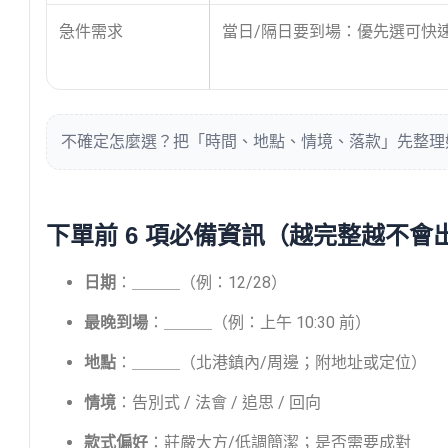
急件需求
當日/隔日要到場：優先選可快
不確定怎麼選？把「時間、地點、情境、落款」先整理好
下單前 6 項必備資訊（越完整越不會
日期
：＿＿＿（例：12/28）
最晚到場
：＿＿＿（例：上午 10:30 前）
地點
：＿＿＿（北港鎮內/周邊；附地址或定位）
情境
：告別式 / 法會 / 追思 / 回向
款式偏好
：莊嚴大方/低調簡潔；是否需要成對