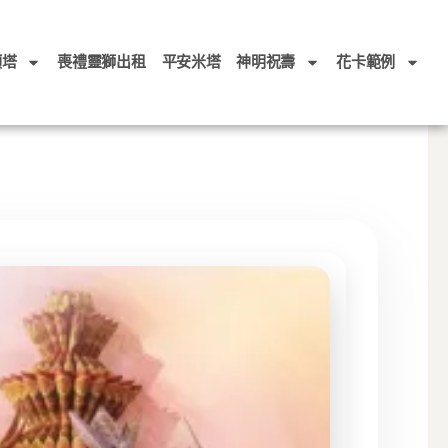
頭塔
喪禮靈獅出租
平安米塔
神明祝壽
花卡範例