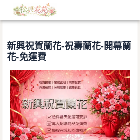
文
跳
章
至
分
主
類
要
內
容
新興祝賀蘭花-祝壽蘭花-開幕蘭
花-免運費