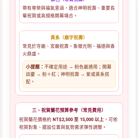
帶有尊榮與福氣意涵，適合神明祝壽、重要長
輩祝賀或高規格開幕場合。
黃系（廟宇祝壽）
常見於寺廟、宮廟祝壽，象徵光明、福德與香
火鼎盛。
小提醒：
不確定用途 → 粉色最通用；開幕
誌慶 → 粉＋紅；神明祝壽 → 紫或黃系搭
配。
三、祝賀蘭花預算參考（常見費用）
祝賀蘭花價格約
NT$2,500 至 15,000 以上
，可依
祝賀對象、擺設位置與氣勢需求彈性調整。