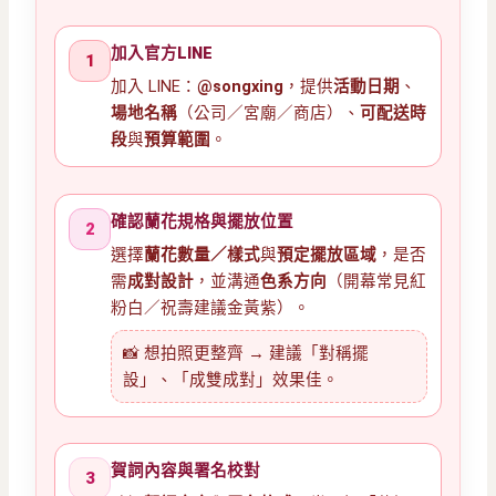
加入官方LINE
1
加入 LINE：
@songxing
，提供
活動日期
、
場地名稱
（公司／宮廟／商店）、
可配送時
段
與
預算範圍
。
確認蘭花規格與擺放位置
2
選擇
蘭花數量／樣式
與
預定擺放區域
，是否
需
成對設計
，並溝通
色系方向
（開幕常見紅
粉白／祝壽建議金黃紫）。
📸 想拍照更整齊 → 建議「對稱擺
設」、「成雙成對」效果佳。
賀詞內容與署名校對
3