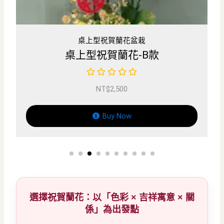
桌上型祝賀蘭花盆栽
桌上
上型祝賀蘭花-B款
桌上型
NT$
2,500
Buy Now
選擇祝賀蘭花：以「色彩 × 吉祥寓意 × 關
係」為出發點