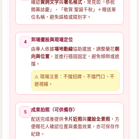
確認
賀詞文字
與
署名格式
，常見如「恭祝
開幕誌慶」、「敬賀 聖誕千秋」＋贈送單
位名稱，避免誤植或錯別字。
到場擺設與現場定位
4
由專人依據
場地動線
協助擺放，調整蘭花
朝
向與位置
，並進行穩固固定，避免傾倒或遮
擋。
⚠️ 現場注意：不擋招牌、不擋門口、不
遮視線。
成果拍照（可供備存）
5
配送完成後提供
卡片近照
與
擺設全景照
，方
便贈花人確認位置與畫面效果，亦可保存作
紀錄。