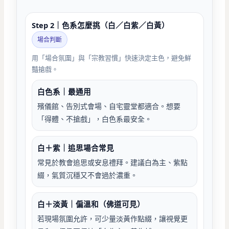
Step 2｜色系怎麼挑（白／白紫／白黃）
場合判斷
用「場合氛圍」與「宗教習慣」快速決定主色，避免鮮
豔搶戲。
白色系｜最通用
殯儀館、告別式會場、自宅靈堂都適合。想要
「得體、不搶戲」，白色系最安全。
白＋紫｜追思場合常見
常見於教會追思或安息禮拜。建議白為主、紫點
綴，氣質沉穩又不會過於濃重。
白＋淡黃｜偏溫和（佛道可見）
若現場氛圍允許，可少量淡黃作點綴，讓視覺更