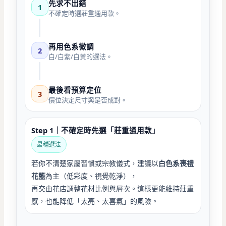
先求不出錯
1
不確定時選莊重通用款。
再用色系微調
2
白/白紫/白黃的選法。
最後看預算定位
3
價位決定尺寸與是否成對。
Step 1｜不確定時先選「莊重通用款」
最穩選法
若你不清楚家屬習慣或宗教儀式，建議以
白色系喪禮
花籃
為主（低彩度、視覺乾淨），
再交由花店調整花材比例與層次。這樣更能維持莊重
感，也能降低「太亮、太喜氣」的風險。