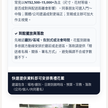
常見以
NT$2,500–15,000+
為主（尺寸、花材等級、
是否成對與配送距離會影響）。同事朋友可選入門～
中階；團體/公司建議成對更端正；至親或主辦可加大
作主視覺。
✓ 到館擺放與落款
先確認
廳別/區域、告別式或法會時間
，花籃到館後
多依館方動線安排於廳前或走道區。落款請提供「贈
送者名稱、關係、署名方式」，避免稱謂不合或字數
塞不下。
快速提供資料即可安排喪禮花籃
建議包含：場地/廳別、日期到館時段、預算、宗教、落款
（公司/個人/共同署名）