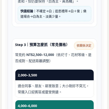
柔和，但仍要保持「白為主、黃為輔」。
快速結論：
不確定→白；追思禮拜→白＋紫；佛
道場合→白為主、淡黃少量。
Step 3｜預算怎麼抓（常見價格）
依關係決定
常見約
NT$2,500–12,000
（依尺寸、花材等級、是
否成對、配送距離調整）
2,000–3,500
適合同事、朋友、鄰里致意；大小剛好不突兀，
常擺入口迎賓區或靈堂側邊。
4,000–6,000