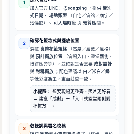
1
加入官方 LINE：
@songxing
，提供
告別
式日期
、
場地類型
（自宅／會館／廟宇／
殯儀館）、
可入場時段
與
預算區間
。
確認花籃款式與擺放位置
2
選擇
喪禮花籃規格
（高度／層數／風格）
與
預計擺放位置
（會場入口、靈堂兩側、
接待區旁等），並確認是否需要
成對設計
與
對稱擺放
；配色建議以
白／米白／綠
等低彩度為主，畫面莊重一致。
小提醒：
想要現場更整齊、照片更好看
→ 建議「成對」＋「入口或靈堂兩側對
稱擺放」。
敬輓詞與署名校稿
3