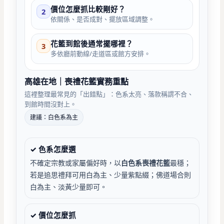
價位怎麼抓比較剛好？
2
依關係、是否成對、擺放區域調整。
花籃到館後通常擺哪裡？
3
多依廳前動線/走道區或館方安排。
高雄在地｜喪禮花籃實務重點
這裡整理最常見的「出錯點」：色系太亮、落款稱謂不合、
到館時間沒對上。
建議：白色系為主
✓ 色系怎麼選
不確定宗教或家屬偏好時，以
白色系喪禮花籃
最穩；
若是追思禮拜可用白為主、少量紫點綴；佛道場合則
白為主、淡黃少量即可。
✓ 價位怎麼抓