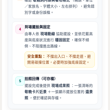
確認
敬輓詞內容與署名格式
（稱謂、單位
／家族名、字體大小、左右排列），避免錯
別字或身份誤植。
到場擺設與固定
4
由專人依
現場動線
協助擺設，並依花籃高
度與底座狀況進行
穩固固定
，確保不傾
倒、不阻擋進出路線。
安全重點：
不擋出入口、不擋走道、避
開易碰撞位置，必要時加強底座固定。
拍照回傳（可存檔）
5
擺設完成後提供
現場成果照
：一張清晰的
敬輓卡片近景
＋一張顯示擺放位置的
遠景
照
，便於確認與存檔。