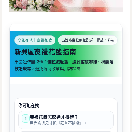
高雄在地｜喪禮花籃
高雄殯儀館到館配送・擺放・落款
新興區
喪禮花籃指南
用最短時間搞懂：
價位怎麼抓
、
送到館放哪裡
、
稱謂落
款怎麼寫
，避免臨時改單與用語踩雷。
你可能在找
喪禮花籃怎麼選才得體？
1
用色系與尺寸抓「莊重不搶戲」。