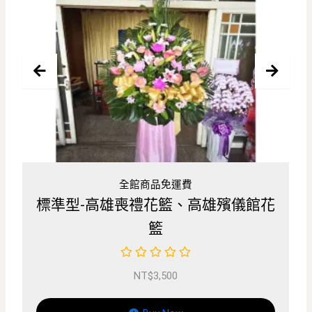
全館商品免運費
雄殯儀館花
心念型-高雄喪禮花籃、高雄殯
籃
NT$
4,000