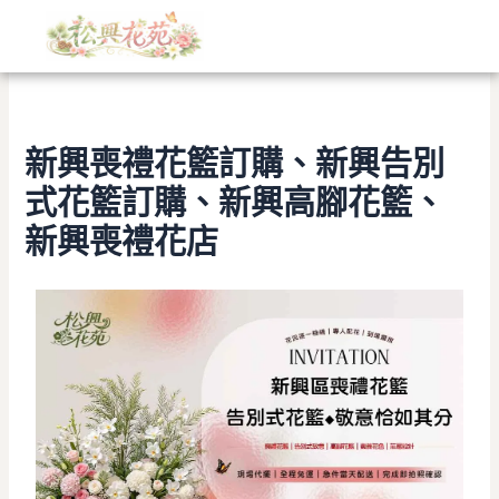
文
跳
章
至
分
主
類
要
內
容
新興喪禮花籃訂購、新興告別
式花籃訂購、新興高腳花籃、
新興喪禮花店