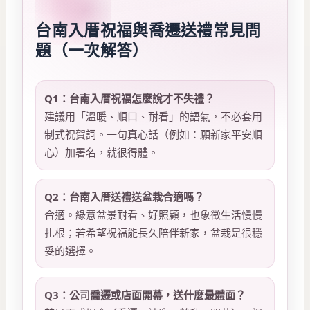
台南入厝祝福與喬遷送禮常見問
題（一次解答）
Q1：台南入厝祝福怎麼說才不失禮？
建議用「溫暖、順口、耐看」的語氣，不必套用
制式祝賀詞。一句真心話（例如：願新家平安順
心）加署名，就很得體。
Q2：台南入厝送禮送盆栽合適嗎？
合適。綠意盆景耐看、好照顧，也象徵生活慢慢
扎根；若希望祝福能長久陪伴新家，盆栽是很穩
妥的選擇。
Q3：公司喬遷或店面開幕，送什麼最體面？