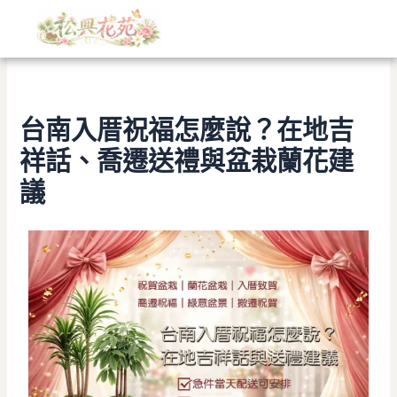
文
跳
章
至
分
主
類
要
內
容
台南入厝祝福怎麼說？在地吉
祥話、喬遷送禮與盆栽蘭花建
議