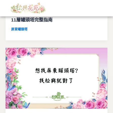
文
跳
章
至
分
屏東罐頭塔推薦｜7層罐頭塔、9層罐頭塔、
主
類
11層罐頭塔完整指南
要
內
屏東罐頭塔
容