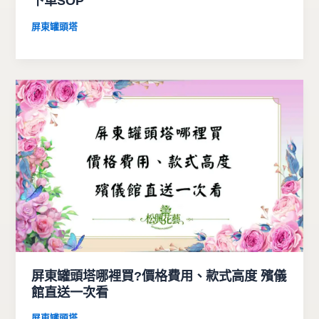
下單SOP
屏東罐頭塔
屏東罐頭塔哪裡買?價格費用、款式高度 殯儀
館直送一次看
屏東罐頭塔