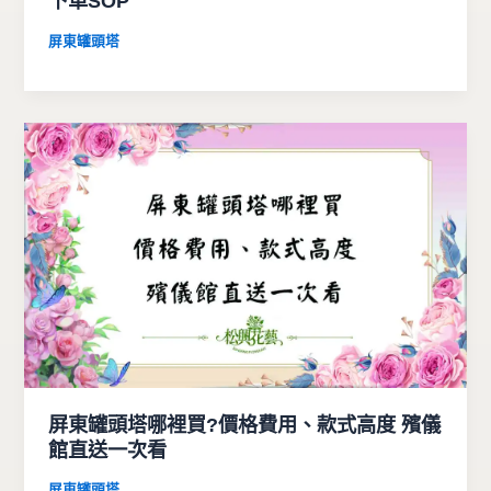
下單SOP
屏東罐頭塔
屏東罐頭塔哪裡買?價格費用、款式高度 殯儀
館直送一次看
屏東罐頭塔