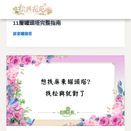
文
跳
章
至
分
屏東罐頭塔推薦｜7層罐頭塔、9層罐頭塔、
主
類
11層罐頭塔完整指南
要
內
屏東罐頭塔
容