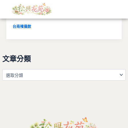
文
跳
章
至
分
鹽水壽園殯儀館罐頭塔訂購、蓮花塔訂購
主
類
要
台南殯儀館
內
容
文章分類