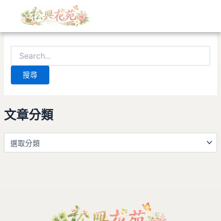
文
搜
跳
章
尋
至
分
關
找不到符合條件的內容。請使用搜尋功能，應會有所幫助。
主
類
鍵
要
字:
內
容
文章分類