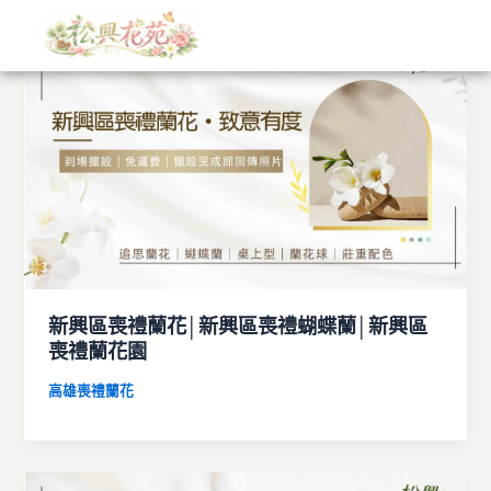
文
跳
章
至
分
主
類
要
內
容
新興區喪禮蘭花│新興區喪禮蝴蝶蘭│新興區
喪禮蘭花園
高雄喪禮蘭花