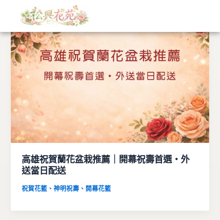
文
跳
章
至
分
主
類
要
內
容
高雄祝賀蘭花盆栽推薦｜開幕祝壽首選・外
送當日配送
祝賀花籃、神明祝壽、開幕花籃