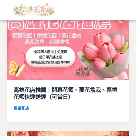
文
跳
章
至
分
主
類
要
內
容
高雄花店推薦｜開幕花籃、蘭花盆栽、喪禮
花籃快速送達（可當日）
高雄花店