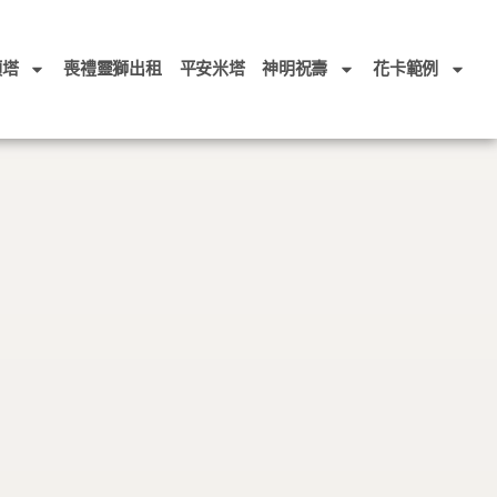
頭塔
喪禮靈獅出租
平安米塔
神明祝壽
花卡範例