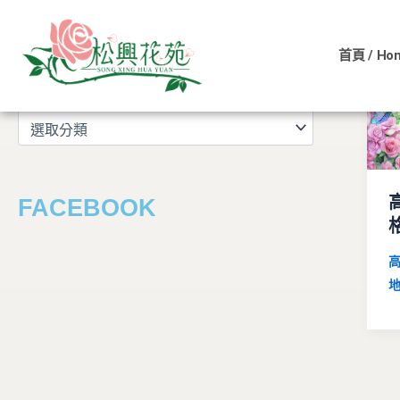
文
跳
章
至
分
首頁 / Ho
主
類
文章分類
要
內
容
FACEBOOK