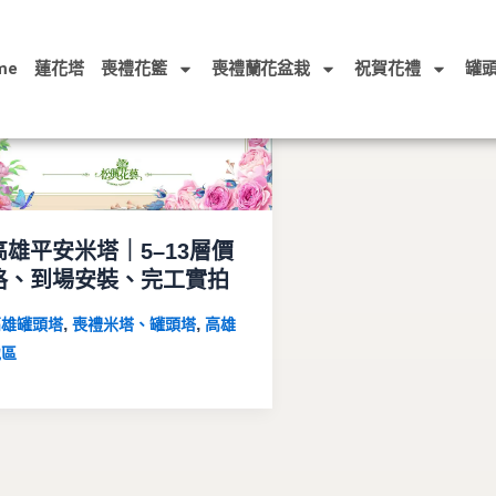
me
蓮花塔
喪禮花籃
喪禮蘭花盆栽
祝賀花禮
罐
高雄平安米塔｜5–13層價
格、到場安裝、完工實拍
,
,
高雄罐頭塔
喪禮米塔、罐頭塔
高雄
地區