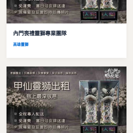
內門喪禮靈獅專業團隊
高雄靈獅