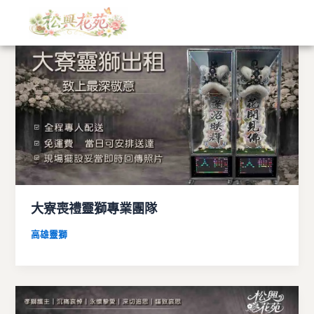
文
跳
章
至
分
主
類
要
內
容
大寮喪禮靈獅專業團隊
高雄靈獅