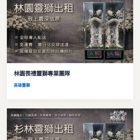
林園喪禮靈獅專業團隊
高雄靈獅