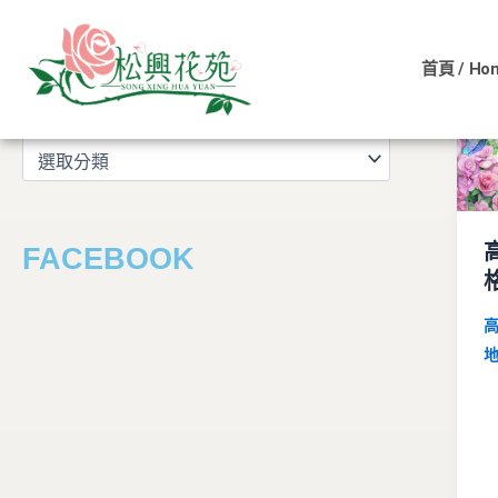
文
跳
章
至
分
首頁 / Ho
主
類
文章分類
要
內
容
FACEBOOK