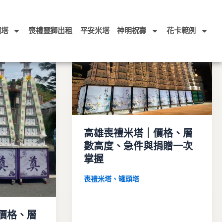
頭塔
喪禮靈獅出租
平安米塔
神明祝壽
花卡範例
高雄喪禮米塔｜價格、層
數高度、急件與捐贈一次
掌握
喪禮米塔、罐頭塔
價格、層