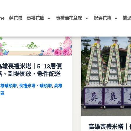
me
蓮花塔
喪禮花籃
喪禮蘭花盆栽
祝賀花禮
罐
高雄喪禮米塔｜5–13層價
格、到場擺放、急件配送
,
,
高雄罐頭塔
喪禮米塔、罐頭塔
高雄
地區
高雄喪禮米塔｜