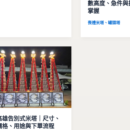
數高度、急件與
掌握
喪禮米塔、罐頭塔
高雄告別式米塔｜尺寸、
價格、用途與下單流程