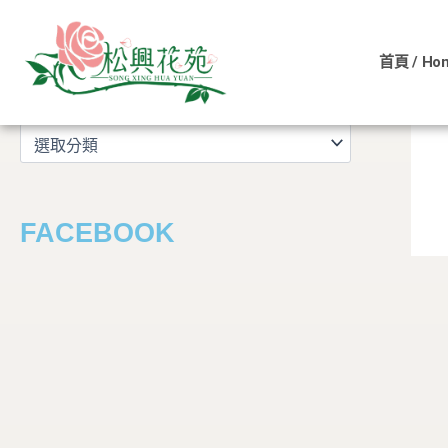
文
跳
章
至
分
首頁 / Ho
主
類
文章分類
要
內
容
FACEBOOK