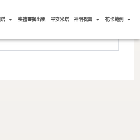
頭塔
喪禮靈獅出租
平安米塔
神明祝壽
花卡範例