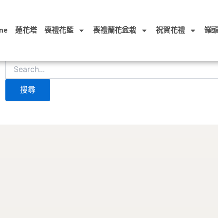
搜
尋
關
me
蓮花塔
喪禮花籃
喪禮蘭花盆栽
祝賀花禮
罐
鍵
找不到符合條件的內容。請使用搜尋功能，應會有所幫助。
字: