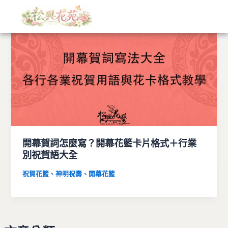
文
跳
章
至
分
主
類
要
內
容
開幕賀詞怎麼寫？開幕花籃卡片格式＋行業
別祝賀語大全
祝賀花籃、神明祝壽、開幕花籃