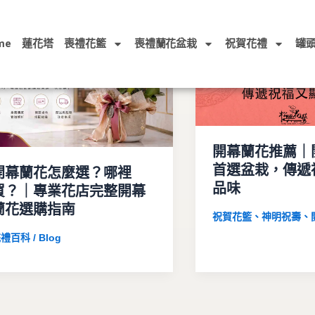
me
蓮花塔
喪禮花籃
喪禮蘭花盆栽
祝賀花禮
罐
開幕蘭花推薦｜
首選盆栽，傳遞
開幕蘭花怎麼選？哪裡
品味
買？｜專業花店完整開幕
蘭花選購指南
祝賀花籃、神明祝壽、
禮百科 / Blog