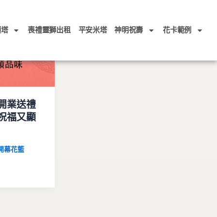
頭塔
喪禮靈獅出租
平安米塔
神明祝壽
花卡範例
開業送禮
祝福又顯
開幕花籃