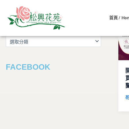
文
跳
章
至
分
首頁 / Ho
主
類
文章分類
要
內
容
FACEBOOK
花