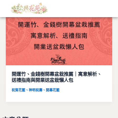
文
跳
章
至
分
主
類
要
內
容
開運竹、金錢樹開幕盆栽推薦｜寓意解析、
送禮指南與開業送盆栽懶人包
祝賀花籃、神明祝壽、開幕花籃