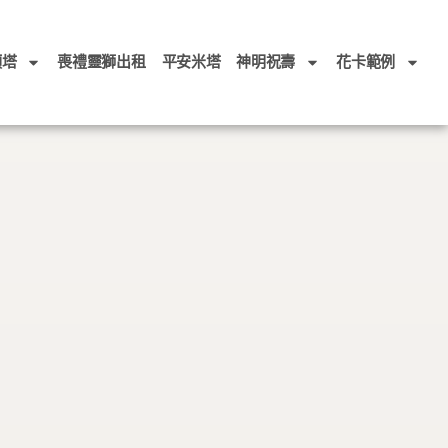
頭塔
喪禮靈獅出租
平安米塔
神明祝壽
花卡範例