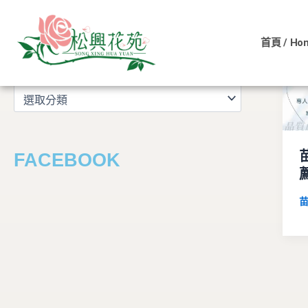
文
跳
章
至
分
首頁 / Ho
主
類
文章分類
要
內
容
FACEBOOK