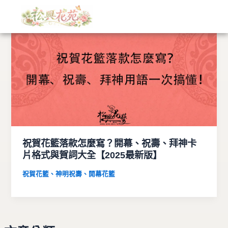
文
跳
章
至
分
主
類
要
內
容
祝賀花籃落款怎麼寫？開幕、祝壽、拜神卡
片格式與賀詞大全【2025最新版】
祝賀花籃、神明祝壽、開幕花籃