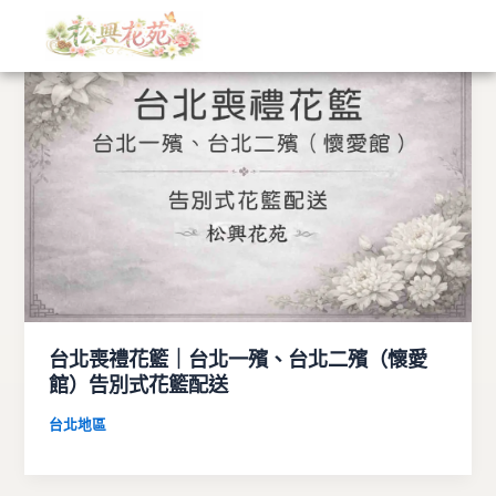
文
跳
章
至
分
主
類
要
內
容
台北喪禮花籃｜台北一殯、台北二殯（懷愛
館）告別式花籃配送
台北地區