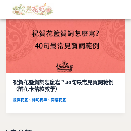
文
跳
章
至
分
主
類
要
內
容
祝賀花籃賀詞怎麼寫？40句最常見賀詞範例
（附花卡落款教學）
祝賀花籃、神明祝壽、開幕花籃