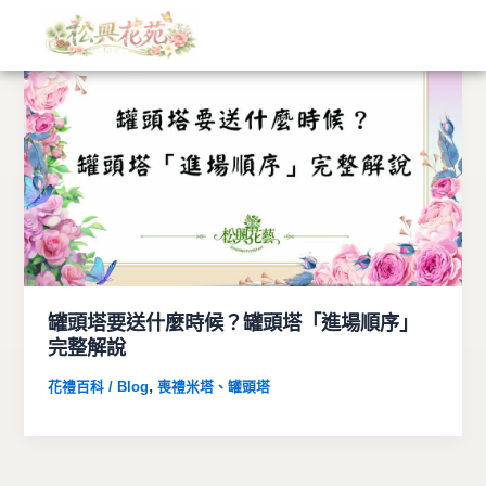
文
跳
章
至
分
主
類
要
內
容
罐頭塔要送什麼時候？罐頭塔「進場順序」
完整解說
,
花禮百科 / Blog
喪禮米塔、罐頭塔