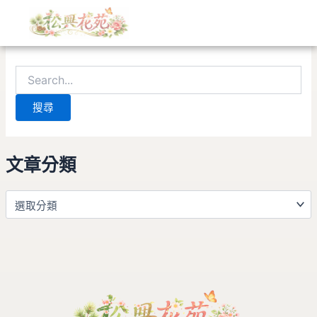
文
搜
跳
章
尋
至
分
關
找不到符合條件的內容。請使用搜尋功能，應會有所幫助。
主
類
鍵
要
字:
內
容
文章分類