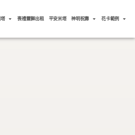
頭塔
喪禮靈獅出租
平安米塔
神明祝壽
花卡範例