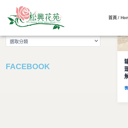
文
跳
章
至
分
首頁 / Ho
主
類
文章分類
要
內
容
FACEBOOK