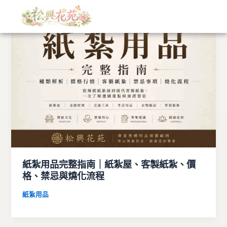
文
跳
章
至
分
主
類
要
內
容
紙紮用品完整指南｜紙紮屋、客製紙紮、價
格、禁忌與燒化流程
紙紮用品