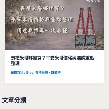
喪禮米塔哪裡買？平安米塔價格與選購重點
整理
,
花禮百科 / Blog
喪禮米塔、罐頭塔
文章分類