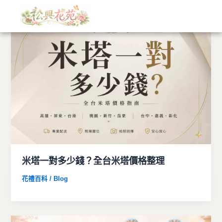
文
跳
章
至
分
主
類
要
內
容
米塔一對多少錢？全台米塔價格整理
花禮百科 / Blog