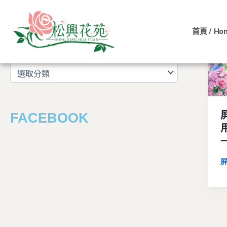
文
跳
章
至
分
首頁 / Ho
主
類
文章分類
要
內
容
FACEBOOK