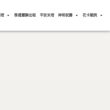
頭塔
喪禮靈獅出租
平安米塔
神明祝壽
花卡範例