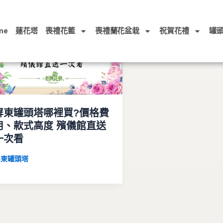
me
蓮花塔
喪禮花籃
喪禮蘭花盆栽
祝賀花禮
罐
屏東罐頭塔哪裡買?價格費
用、款式高度 殯儀館直送
一次看
屏東罐頭塔