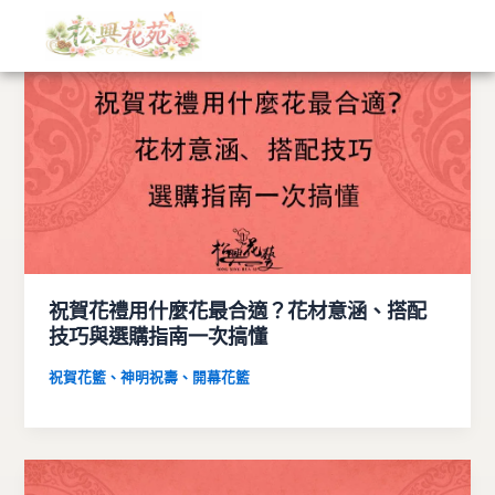
文
跳
章
至
分
主
類
要
內
容
祝賀花禮用什麼花最合適？花材意涵、搭配
技巧與選購指南一次搞懂
祝賀花籃、神明祝壽、開幕花籃